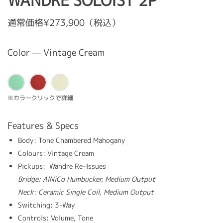
WANDRE SOLOIST 2P
通常価格¥273,900（税込）
Color — Vintage Cream
※カラークリックで詳細
Features & Specs
Body: Tone Chambered Mahogany
Colours: Vintage Cream
Pickups: Wandre Re-Issues
Bridge:
AlNiCo Humbucker, Medium Output
Neck: Ceramic Single Coil, Medium Output
Switching: 3-Way
Controls: Volume, Tone