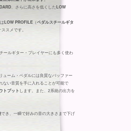
DARD
、さらに高さを低くした
LOW
は
LOW PROFILE
（
ペダルスチールギタ
オススメです。
スチールギター・プレイヤーにも多く使わ
リューム・ペダルには良質なバッファー
れない音質を手に入れることが可能で
ウトプット
します。また、2系統の出力を
整
でき、一瞬で好みの音の大きさまで下げ