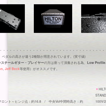
・・・・・・・・・・・・・・・・・・・・・・・・・・・・・・・・
、ペダルの高さが違う2種類が用意されています。(実寸値)
や
スチールギター・プレイヤー
の方は座って演奏される為、
Low Profil
on
,
Jeff Beck
等使用）がオススメです。
▼
HIL
STAND
/ フロント～ヒンジ点：約16.8 / 中央Vol中間時高さ：約
100V