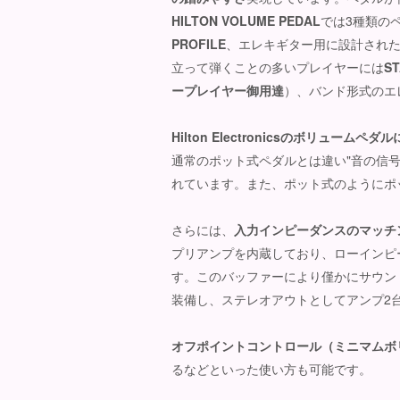
HILTON VOLUME PEDAL
では3種類の
PROFILE
、エレキギター用に設計され
立って弾くことの多いプレイヤーには
S
ープレイヤー御用達
）、バンド形式のエ
Hilton Electronics
の
ボリュームペダル
通常のポット式ペダルとは違い"音の信号
れています。また、ポット式のようにポ
さらには、
入力インピーダンスのマッチ
プリアンプを内蔵しており、ローインピ
す。このバッファーにより僅かにサウン
装備し、ステレオアウトとしてアンプ2
オフポイントコントロール（ミニマムボ
るなどといった使い方も可能です。