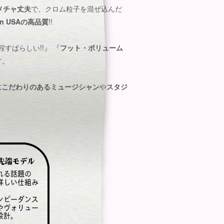
メチャ丈夫
で、クロム粒子を混ぜ込んだ
in USA
の
高品質
!!
すばらしい!!』 『
フット・ボリューム
す。
にこだわりのある
ミュージシャン
や
スタジ