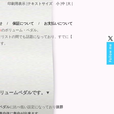
印刷用表示 |
テキストサイズ 小 |
中 |
大 |
せ
/
保証について
/
お支払いについて
s
のボリューム・ペダル。
タリストの間でも話題になっており、すでに【
ます。
したボリュームペダルです。▼
ペダル
に比べ低い設定になっており
抜群
奏自体に集中が出来ます
。