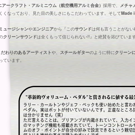
エアークラフト・アルミニウム（航空機用アルミ合金）
採用で、
メチャ
くくなっており、見た目の美しさにもこだわっています。そして
Made 
ミュージシャン
や
エンジニア
から『この
サウンド
は何も言うことがない程
の
クリーンサウンド
は全くもって信じられない!!』と絶賛を浴びていま
こだわりのあるアーティスト
や、
スチールギター
のように特に
クリーン
っています。