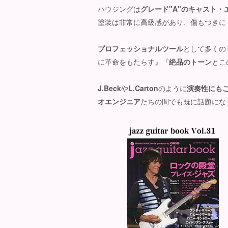
ハウジングは
グレード"A"
の
キャスト・
塗装は非常に高級感があり、傷もつきに
プロフェッショナルツール
として多くの
に革命をもたらす』『
絶品のトーン
とこ
J.Beck
や
L.
Carton
のように
演奏性にも
オエンジニア
たちの間でも既に話題にな