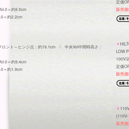
定価OP
ol.0＝約9.5cm
販売価格
.0＝約2.2cm
▼
HIL
 フロント～ヒンジ点：約19.1cm / 中央Vol中間時高さ：
LOW P
100V
l.0＝約9.4cm
定価O
.0＝約1.9cm
販売価格
▼
11
(110V
販売価格