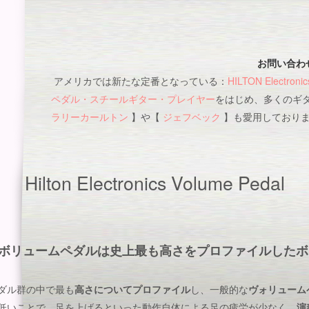
お問い合わ
アメリカでは新たな定番となっている：
HILTON Electronic
ペダル・スチールギター・プレイヤー
をはじめ、多くのギ
ラリーカールトン
】や【
ジェフベック
】も愛用しており
Hilton Electronics Volume Pedal
tronicsのボリュームペダルは史上最も高さをプロファイル
ダル群の中で最も
高さについてプロファイル
し、一般的な
ヴォリューム
低いことで、足を上げるといった動作自体による足の疲労が少なく、
演