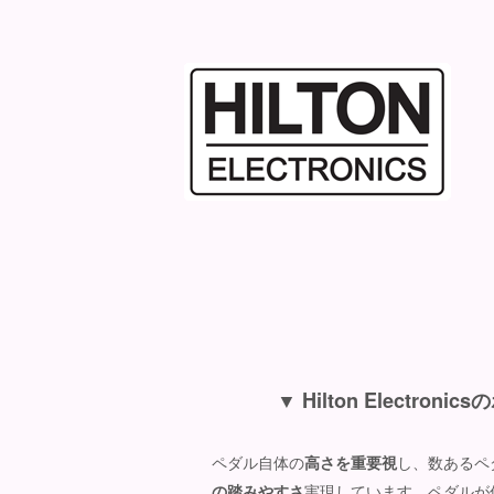
▼ Hilton Elec
ペダル自体の
高さを重要視
し、数あるペ
の踏みやすさ
実現しています。ペダルが