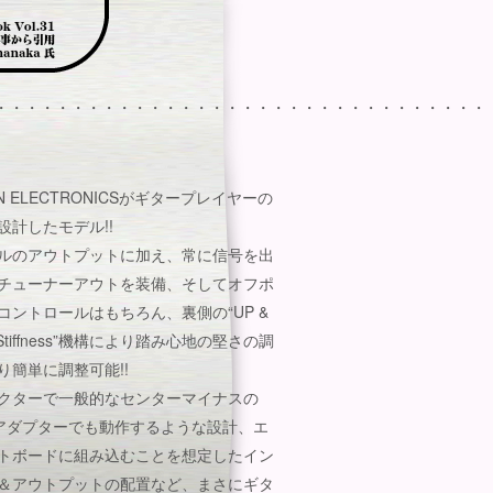
・・・・・・・・・・・・・・・・・・・・・・・・・・・・・・・・
ON ELECTRONICSがギタープレイヤーの
設計したモデル!!
ルのアウトプットに加え、常に信号を出
チューナーアウトを装備、そしてオフポ
コントロールはもちろん、裏側の“UP &
 Stiffness”機構により踏み心地の堅さの調
り簡単に調整可能!!
クターで一般的なセンターマイナスの
Cアダプターでも動作するような設計、エ
トボードに組み込むことを想定したイン
＆アウトプットの配置など、まさにギタ