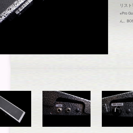
リスト
※Pro 
ん。BO