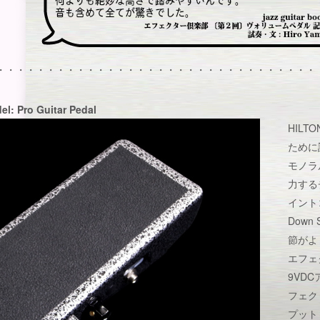
・・・・・・・・・・・・・・・・・・・・・・・・・・・・・・・・
el: Pro Guitar Pedal
HILT
ために
モノラ
力する
イント
Down
節がよ
エフェ
9VD
フェク
プット