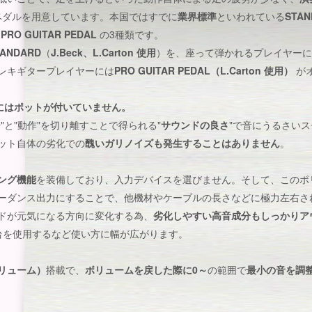
ペダルを用意しています。本国ではすでに
業界標準
といわれている
STAN
た
PRO GUITAR PEDAL
の3種類です。
TANDARD
（
J.Beck、
L.
Carton 使用
）を、座って弾かれるプレイヤーに
レキギタープレイヤーには
PRO GUITAR PEDAL（L.Carton 使用）
が
には
ポットが付いていません
。
"と"動作"を切り離すことで得られる"
サウンドの良さ
"で音にうるさい
ット自体の劣化での
醜いガリノイズも発生することはありません
。
ング機能
を装備しており、入力デバイスを選びません。そして、このボ
ーダンス出力にすることで、他機材やケーブルの長さなどに極力左右さ
ドが元気になる方向に変化する為、
劣化しやすい高音成分もしっかりア
台を使用するなど使い方に幅が広がります。
リューム）
搭載で、
ボリュームを戻した際に0～
の範囲で
最小の音を調