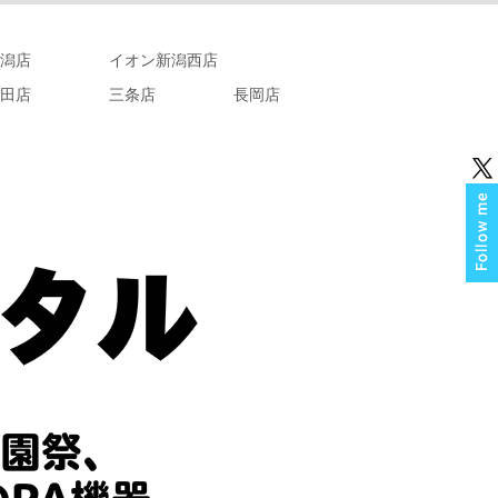
潟店
イオン新潟西店
田店
三条店
長岡店