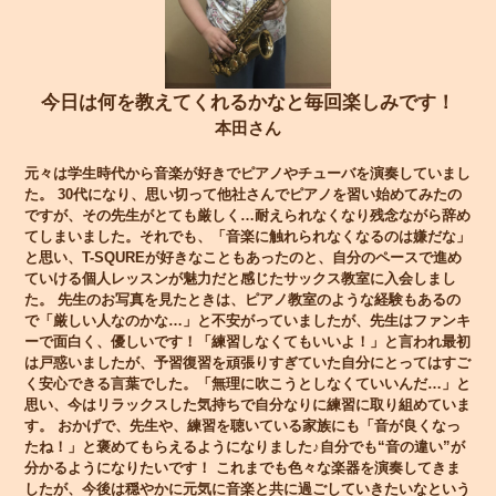
今日は何を教えてくれるかなと毎回楽しみです！
本田さん
元々は学生時代から音楽が好きでピアノやチューバを演奏していまし
た。 30代になり、思い切って他社さんでピアノを習い始めてみたの
ですが、その先生がとても厳しく…耐えられなくなり残念ながら辞め
てしまいました。それでも、「音楽に触れられなくなるのは嫌だな」
と思い、T-SQUREが好きなこともあったのと、自分のペースで進め
ていける個人レッスンが魅力だと感じたサックス教室に入会しまし
た。 先生のお写真を見たときは、ピアノ教室のような経験もあるの
で「厳しい人なのかな…」と不安がっていましたが、先生はファンキ
ーで面白く、優しいです！「練習しなくてもいいよ！」と言われ最初
は戸惑いましたが、予習復習を頑張りすぎていた自分にとってはすご
く安心できる言葉でした。「無理に吹こうとしなくていいんだ…」と
思い、今はリラックスした気持ちで自分なりに練習に取り組めていま
す。 おかげで、先生や、練習を聴いている家族にも「音が良くなっ
たね！」と褒めてもらえるようになりました♪自分でも“音の違い”が
分かるようになりたいです！ これまでも色々な楽器を演奏してきま
したが、今後は穏やかに元気に音楽と共に過ごしていきたいなという