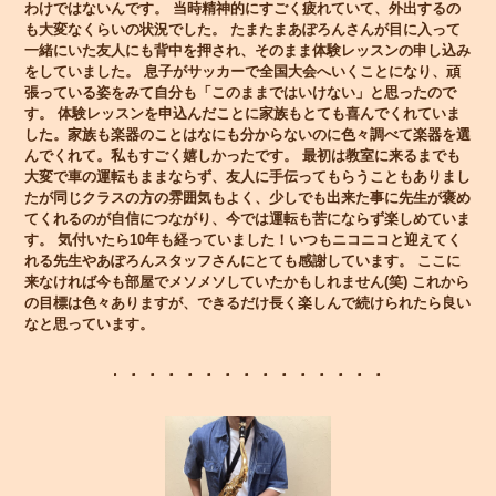
わけではないんです。 当時精神的にすごく疲れていて、外出するの
も大変なくらいの状況でした。 たまたまあぽろんさんが目に入って
一緒にいた友人にも背中を押され、そのまま体験レッスンの申し込み
をしていました。 息子がサッカーで全国大会へいくことになり、頑
張っている姿をみて自分も「このままではいけない」と思ったので
す。 体験レッスンを申込んだことに家族もとても喜んでくれていま
した。家族も楽器のことはなにも分からないのに色々調べて楽器を選
んでくれて。私もすごく嬉しかったです。 最初は教室に来るまでも
大変で車の運転もままならず、友人に手伝ってもらうこともありまし
たが同じクラスの方の雰囲気もよく、少しでも出来た事に先生が褒め
てくれるのが自信につながり、今では運転も苦にならず楽しめていま
す。 気付いたら10年も経っていました！いつもニコニコと迎えてく
れる先生やあぽろんスタッフさんにとても感謝しています。 ここに
来なければ今も部屋でメソメソしていたかもしれません(笑) これから
の目標は色々ありますが、できるだけ長く楽しんで続けられたら良い
なと思っています。