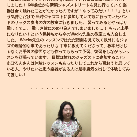
しました！ 6年前位から新潟ジャズストリートを見に行っていて 楽
器は全く触れたことがなかったのですが「やってみたい！！！」とい
う気持ちだけで 当時ジャズストに参加していて観に行っていたバン
ドのサックス奏者の方の教室に行きました。 習ってみるとやっぱり
難しくて…。 難しさ故にのめり込んでしまいました…！ もっと上手
になりたい！という気持ちから今のWacky先生の教室にも入会しま
した。 Wacky先生のレッスンではただ譜面を見て吹く以外にもジャ
ズの理論的な事であったりも 丁寧に教えてくださって、教本だけじ
ゃなくお手製の譜面なども作ってもらって予習、復習をしながらレッ
スンを頑張っています。 目標は憧れのジャズストに参加すること♪
あぽろんさんは体験レッスンもあったりしてこれから習おうと思って
いる人、やりたいと思う楽器がある人は是非勇気を出して体験してみ
てほしい！