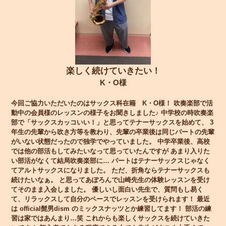
楽しく続けていきたい！
K・O様
今回ご協力いただいたのはサックス科在籍 K・O様！ 吹奏楽部で活
動中の会員様のレッスンの様子をお聞きしました♪ 中学校の時吹奏楽
部で「サックスカッコいい！」と思ってテナーサックスを始めて、 3
年生の先輩から吹き方等を教わり、先輩の卒業後は同じパートの先輩
がいない状態だったので独学でやっていました。 中学卒業後、高校
では他の部活もしてみたいなって思っていたんですが あまり入りた
い部活がなくて結局吹奏楽部に… パートはテナーサックスじゃなく
てアルトサックスになりました。 ただ、折角ならテナーサックスも
続けたいなぁ。 と思ってあぽろんで山崎先生の体験レッスンを受け
てそのまま入会しました。 優しいし面白い先生で、質問もし易く
て、リラックスして自分のペースでレッスンを受けられます！ 最近
は official髭男dism のミックスナッツとか練習してます！ 部活の練
習は家ではあんまり…笑 これからも楽しくサックスを続けていきた