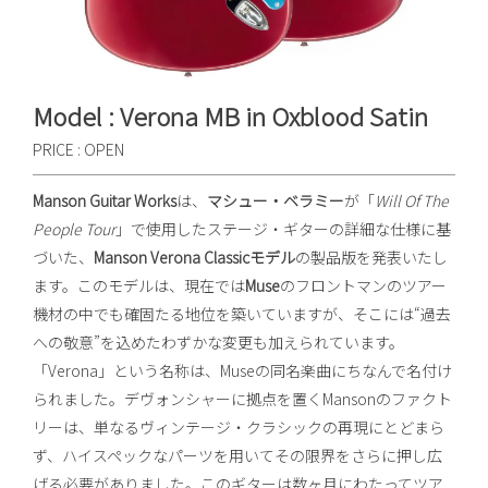
Model : Verona MB
in Oxblood Satin
PRICE : OPEN
Manson Guitar Works
は、
マシュー・ベラミー
が「
Will Of The
People Tour
」で使用したステージ・ギターの詳細な仕様に基
づいた、
Manson Verona Classicモデル
の製品版を発表いたし
ます。このモデルは、現在では
Muse
のフロントマンのツアー
機材の中でも確固たる地位を築いていますが、そこには“過去
への敬意”を込めたわずかな変更も加えられています。
「Verona」という名称は、Museの同名楽曲にちなんで名付け
られました。デヴォンシャーに拠点を置くMansonのファクト
リーは、単なるヴィンテージ・クラシックの再現にとどまら
ず、ハイスペックなパーツを用いてその限界をさらに押し広
げる必要がありました。このギターは数ヶ月にわたってツア