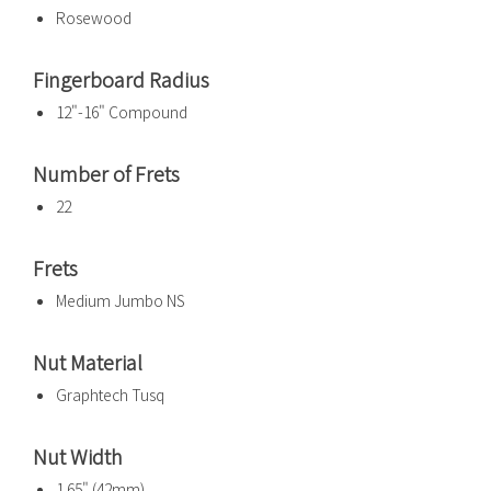
Rosewood
Fingerboard Radius
12"-16" Compound
Number of Frets
22
Frets
Medium Jumbo NS
Nut Material
Graphtech Tusq
Nut Width
1.65" (42mm)