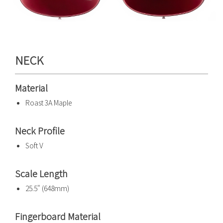
NECK
Material
Roast 3A Maple
Neck Profile
Soft V
Scale Length
25.5" (648mm)
Fingerboard Material