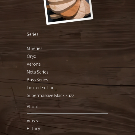
Series
M Series
Oryx
Verona
Meta Series
Bass Series
Limited Edition
Supermassive Black Fuzz
About
Artists
History