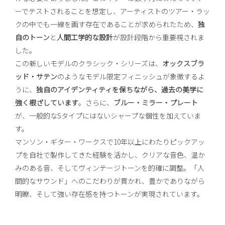
ーでテストされることを想定し、アーティストのツアー・ラッ
クの中でも一線を画す存在であることが求められたため、
独
自のトーン
と
人間工学的な設計
が設計段階から重要視されま
した。
この新しいモデルのクラシック・シリーズは、
オックスブラ
ッド・サテン
のようなモデル限定フィニッシュが象徴するよ
うに、
独自のアイデンティティを保ちながら、過去の美学に
強く根ざしています
。さらに、
ブルー・ミラー・プレート
が、一般的なSタイプにはないシャープな個性を加えていま
す。
マンソン・ギター・ワークスで10年以上にわたりピックアッ
プを自社で製作してきた経験を活かし、クリアな音色、温か
みのある音、そしてヴィンテージトーンを的確に調整。「人
間的なサウンド」へのこだわりが貫かれ、豊かでありながら
明瞭、そして強い存在感を持つトーンが実現されています。