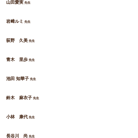
山田愛実
先生
岩﨑ルミ
先生
荻野 久美
先生
青木 里歩
先生
池田 知華子
先生
鈴木 麻衣子
先生
小林 康代
先生
長谷川 尚
先生