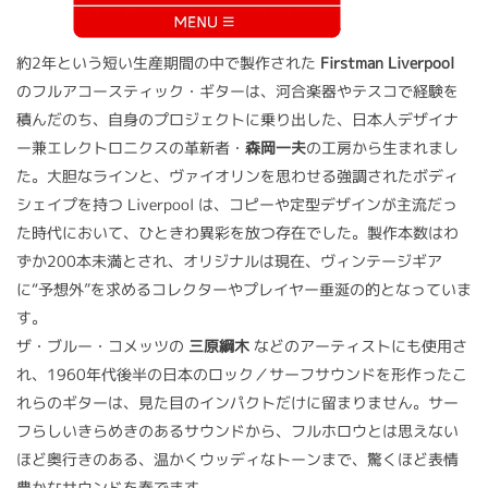
約2年という短い生産期間の中で製作された
Firstman Liverpool
のフルアコースティック・ギターは、河合楽器やテスコで経験を
積んだのち、自身のプロジェクトに乗り出した、日本人デザイナ
ー兼エレクトロニクスの革新者・
森岡一夫
の工房から生まれまし
た。大胆なラインと、ヴァイオリンを思わせる強調されたボディ
シェイプを持つ Liverpool は、コピーや定型デザインが主流だっ
た時代において、ひときわ異彩を放つ存在でした。製作本数はわ
ずか200本未満とされ、オリジナルは現在、ヴィンテージギア
に“予想外”を求めるコレクターやプレイヤー垂涎の的となっていま
す。
ザ・ブルー・コメッツの
三原綱木
などのアーティストにも使用さ
れ、1960年代後半の日本のロック／サーフサウンドを形作ったこ
れらのギターは、見た目のインパクトだけに留まりません。サー
フらしいきらめきのあるサウンドから、フルホロウとは思えない
ほど奥行きのある、温かくウッディなトーンまで、驚くほど表情
豊かなサウンドを奏でます。