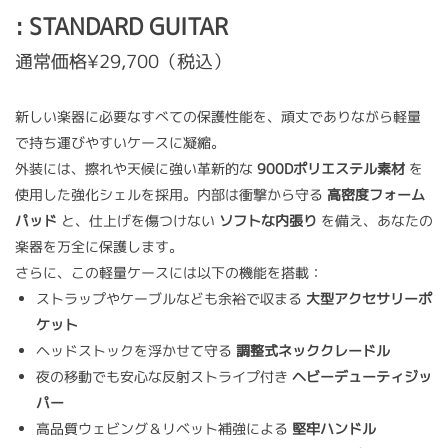
: STANDARD GUITAR
通常価格¥29,700（税込）
新しい楽器に必要なすべての保護性能を、頑丈でありながら軽量
で持ち運びやすいケースに凝縮。
外装には、擦れや天候に強い革新的な
900Dポリエステル素材
を
使用した強化シェルを採用。内部は衝撃から守る
高密度フォーム
パッド
と、仕上げを傷つけない
ソフトな内張り
を備え、あなたの
楽器を万全に保護します。
さらに、この軽量ケースには以下の機能を搭載：
ストラップやケーブルなども余裕で収まる
大型アクセサリーポ
ケット
ヘッドストックを浮かせて守る
調整式ネッククレードル
夜の移動でも安心な反射ストライプ付き
ヘビーデューティジッ
パー
高品質ウェビング＆リベット補強による
堅牢ハンドル