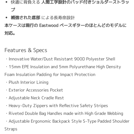
快適に背負える
人間工学設計のパッド付きショルダーストラッ
プ
補強された底部
による長寿命設計
本ケースは現行の Eastwood ベースギターのほとんどのモデルに
対応。
Features & Specs
・Innovative Water/Dust Resistant 900D Polyester Shell
・15mm EPE Insulation and 5mm Polyurethane High Density
Foam Insulation Padding for
Impact Protection
・Plush Interior Lining
・Exterior Accessories Pocket
・Adjustable Neck Cradle Rest
・Heavy-Duty Zippers with Reflective Safety Stripes
・Riveted Double Bag Handles made with High Grade Webbing
・Adjustable Ergonomic Backpack Style S-Type Padded Shoulder
Straps