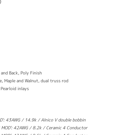
込）
and Back, Poly Finish
e, Maple and Walnut, dual truss rod
earloid inlays
': 43AWG / 14.9k / Alnico V double bobbin
2 MOD': 42AWG / 8.2k / Ceramic 4 Conductor