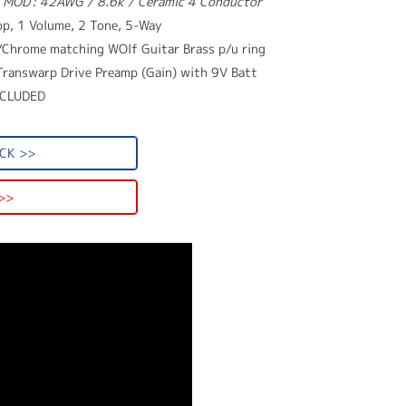
 MOD': 42AWG / 8.6k / Ceramic 4 Conductor
p, 1 Volume, 2 Tone, 5-Way
Chrome matching WOlf Guitar Brass p/u ring
Transwarp Drive Preamp (Gain) with 9V Batt
INCLUDED
CK >>
>>