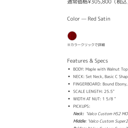
通常価格¥305,800（税
Color — Red Satin
※カラークリックで詳細
Features & Specs
BODY: Maple with Walnut Top 
NECK: Set Neck, Basic C Shap
FINGERBOARD: Bound Ebony, P
SCALE LENGTH: 25.5"
WIDTH AT NUT: 1 5/8 "
PICKUPS:
Neck:
'Valco Custom HS2 MOD
Middle
: 'Valco Custom Super