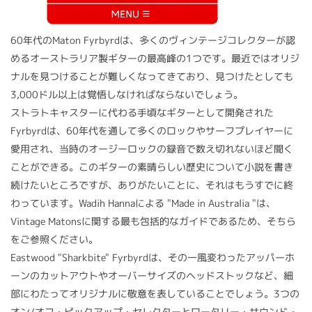
60年代のMaton Fyrbyrdは、多くのヴィンテージコレクターが認
めるオーストラリア製ギターの最高峰の1つです。最近ではオリジ
ナルを見つけることが難しくなってきており、見つけたとしても
3,000ドル以上は覚悟しなければならないでしょう。
ストラトキャスターに代わる手頃なギターとして開発された
Fyrbyrdは、60年代を通して多くのロックやサーフプレイヤーに
愛用され、当時のオージーロックの録音で数え切れないほど聞く
ことができる。このギターの素晴らしい歴史について小説を書き
続けたいところですが、ありがたいことに、それはもうすでに終
わっています。Wadih Hannaによる "Made in Australia "は、
Vintage Matonsに関する最も包括的なガイドであるため、そちら
をご参照ください。
Eastwood "Sharkbite" Fyrbyrdは、その一風変わったアッパーホ
ーンのカットアウトやオーバーサイズのヘッドストックなど、細
部にわたってオリジナルに敬意を表していることでしょう。3つの
オン/オフ・ピックアップ・セレクターとロータリー・サウンド・