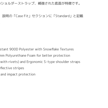
のショルダーストラップ、補強された底面が特徴です。
の「Case Fit」セクションに「Standard」と記載
。
istant 900D Polyester with Snowflake Textures
mm Polyurethane Foam for better protection
 with rivets) and Ergonomic S-type shoulder straps
lective stripes
y and impact protection