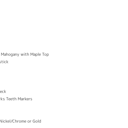
 Mahogany with Maple Top
stick
neck
rks Teeth Markers
 Nickel/Chrome or Gold