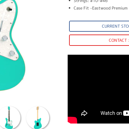
Strings: #10-#46
Case Fit -Eastwood Premiu
CURRENT STO
CONTACT 