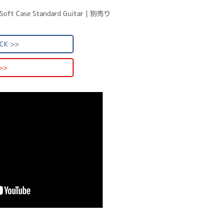
m Soft Case Standard Guitar｜別売り
CK >>
>>