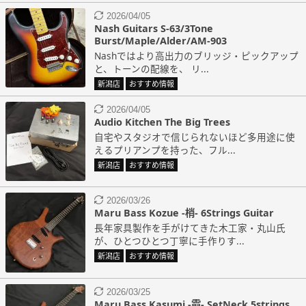
2026/04/05
Nash Guitars S-63/3Tone
Burst/Maple/Alder/AM-903
Nashではより高出力のブリッジ・ピックアップ
と、トーンの配線を、 リ...
新潟店
おすすめ情報
2026/04/05
Audio Kitchen The Big Trees
自宅やスタジオで信じられないほど多用途に使
えるプリアンプを持った、フル...
新潟店
おすすめ情報
2026/03/26
Maru Bass Kozue -梢- 6Strings Guitar
長年家具製作を手がけてきた木工家・丸山氏
が、ひとつひとつ丁寧に手作りす...
新潟店
おすすめ情報
2026/03/25
Maru Bass Kasumi -霞- SetNeck 5strings