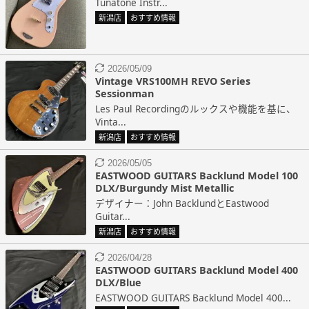
Tunatone Instr...
新潟店
おすすめ情報
2026/05/09
Vintage VRS100MH REVO Series
Sessionman
Les Paul Recordingのルックスや機能を基に、
Vinta...
新潟店
おすすめ情報
2026/05/05
EASTWOOD GUITARS Backlund Model 100
DLX/Burgundy Mist Metallic
デザイナー：John BacklundとEastwood
Guitar...
新潟店
おすすめ情報
2026/04/28
EASTWOOD GUITARS Backlund Model 400
DLX/Blue
EASTWOOD GUITARS Backlund Model 400...