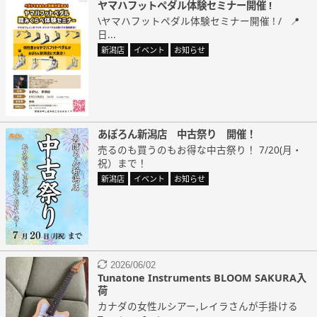
ヤマハフットペダル体験セミナー開催 !
\ヤマハフットペダル体験セミナー開催 ! / 📍
日...
新潟店
イベント
お知らせ
あぽろん新潟店 中古祭り 開催！
売るのも買うのもお得な中古祭り！ 7/20(月・
祝）まで！
新潟店
イベント
お知らせ
2026/06/02
Tunatone Instruments BLOOM SAKURA入
荷
カナダの女性ルシアー,レイラさんが手掛ける