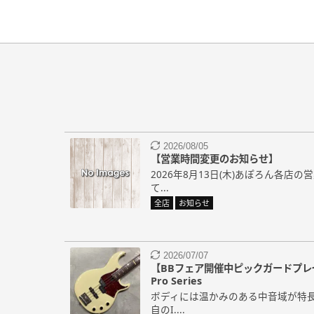
2026/08/05
【営業時間変更のお知らせ】
2026年8月13日(木)あぽろん各店
て...
全店
お知らせ
2026/07/07
【BBフェア開催中ピックガードプレゼント
Pro Series
ボディには温かみのある中音域が特
自のI....