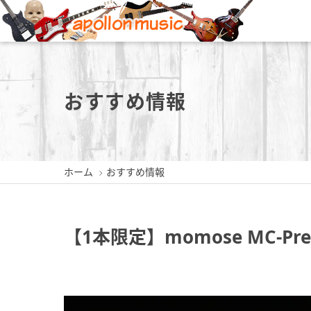
新潟店
長岡店
おすすめ情報
ホーム
おすすめ情報
新潟県新潟市中央区東堀前通5-
新潟県長岡市城内町3-2-3
新潟県三
409-1
0258-35-1289
0256
025-229-4030
【1本限定】momose MC-Prem