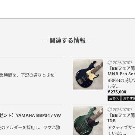
関連する情報
2026/07/07
【BBフェア開
MNB Pro Ser
の営業時間を、下記の通りとさせ
BBP34の5
ルダ...
275,000
三条店
おすす
2026/07/07
】YAMAHA BBP34 / VW
【BBフェア開
IDB
長のアルダーを採用し、ヤマハ独
アクティブサ
ている5...