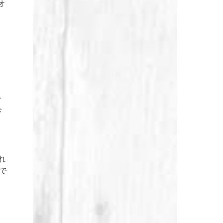
オ
ィ
ド
れ
で