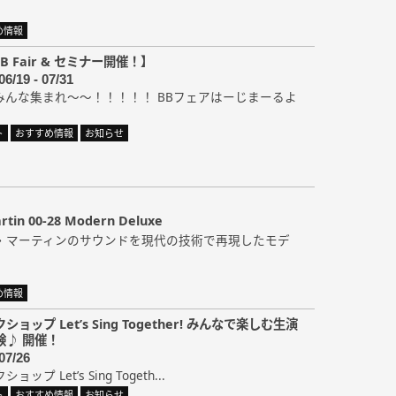
め情報
BB Fair & セミナー開催！】
06/19 - 07/31
みんな集まれ～～！！！！！ BBフェアはーじまーるよ
ト
おすすめ情報
お知らせ
n 00-28 Modern Deluxe
・マーティンのサウンドを現代の技術で再現したモデ
め情報
ョップ Let’s Sing Together! みんなで楽しむ生演
験♪ 開催！
07/26
プ Let’s Sing Togeth...
ト
おすすめ情報
お知らせ