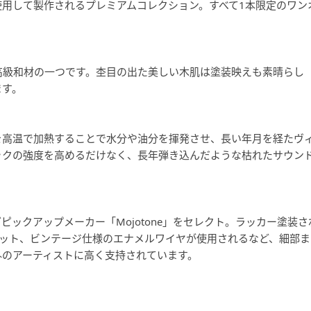
用して製作されるプレミアムコレクション。すべて1本限定のワン
高級和材の一つです。杢目の出た美しい木肌は塗装映えも素晴らし
ます。
を高温で加熱することで水分や油分を揮発させ、長い年月を経たヴ
ックの強度を高めるだけなく、長年弾き込んだような枯れたサウン
ックアップメーカー「Mojotone」をセレクト。ラッカー塗装さ
ネット、ビンテージ仕様のエナメルワイヤが使用されるなど、細部ま
外のアーティストに高く支持されています。