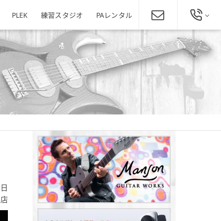
PLEK
練習スタジオ
PAレンタル
総合お問い合わせ
発田店
新潟駅南店
ミュージックスクール新潟
025-229-4134
東区役所店
営業時間 11:00～19:00
ほぼ年中無休
新潟県新潟市東区下木戸1丁目4
11-5
新潟県新潟市中央区神道寺1-4-4
番1号
025-242-3900
あぽろん各店舗へ
0日
条店