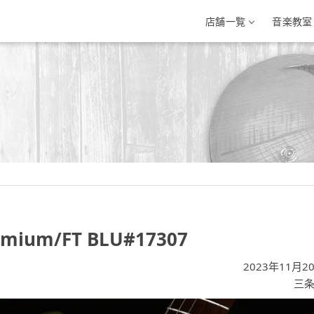
店舗一覧
音楽教室
三条店
イオン新潟西店
イオンモール新
条市興野3-10-1
新潟県新潟市西区小新南2-1-10
新潟県新発田市住吉町5-
-33-7812
025-201-1527
0254-28-8871
ium/FT BLU#17307
2023年11月2
三