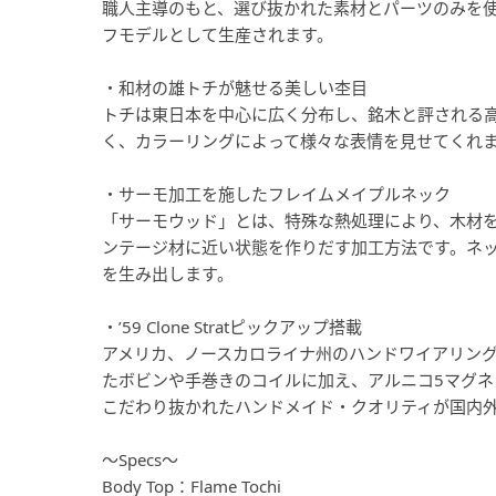
職人主導のもと、選び抜かれた素材とパーツのみを使
フモデルとして生産されます。
・和材の雄トチが魅せる美しい杢目
トチは東日本を中心に広く分布し、銘木と評される
く、カラーリングによって様々な表情を見せてくれ
・サーモ加工を施したフレイムメイプルネック
「サーモウッド」とは、特殊な熱処理により、木材
ンテージ材に近い状態を作りだす加工方法です。ネ
を生み出します。
・’59 Clone Stratピックアップ搭載
アメリカ、ノースカロライナ州のハンドワイアリングピ
たボビンや手巻きのコイルに加え、アルニコ5マグ
こだわり抜かれたハンドメイド・クオリティが国内
～Specs～
Body Top：Flame Tochi