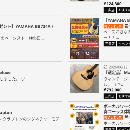
124,300
三条店
おすす
【YAMAHA 
】YAMAHA BB734A /
終了しました
ベース好きな
―！！...
RYのベーシスト・Nob氏...
三条店
イベン
2026/06/12
eluxe
【選定品】Marti
入荷しました。 ヴ...
ヴィンテージ
ル。 リキ...
792,000
三条店
おすす
ボーカルワークシ
奏コーラス体
apton
終了しました
・クラプトンのシグネチャーモデ
ボーカルワークショッ
三条店
イベン