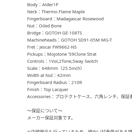
Body：Alder1P
Neck：Thermo Flame Maple
Fingerboard：Madagascar Rosewood
Nut：Oiled Bone
Bridge：GOTOH GE-108TS
Machineheads：GOTOH SD91-05M MG-T
Fret：Jescar FW9662-NS
Pickups：Mojotone ’59Clone Strat
Controls：1Vol,2Tone,5way Switch
Scale：648mm（25.5inch）
Width at Nut：42mm
Fingerboard Radius：210R
Finish：Top Lacquer
Accessories：プロテクトケース、六角レンチ、保証
～保証について～
メーカー保証対象です。
※店頭展示も行っているため、細かい試奏傷がある