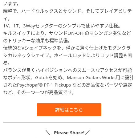
います。
端整で、ハードなルックスとサウンド、そしてプレイアビリテ
ィ。
1V、1T、3Wayセレクターのシンプルで使いやすい仕様。
キルスイッチにより、サウンドON-OFFのマシンガン奏法など
のトリッキーな効果も標準装備。
伝統的なVシェイプネックを、僅かに薄く仕上げたモダンクラ
シカルネックシェイプ。ホイールロッドによりロッド調整も容
易。
バランスが良くハイポジションへのスムースなアクセスが可能
なボディ形状、Gotohを始め、Manson Guitars Works用に設計
されたPsychopaf® PF-1 Pickups などの高品位なパーツや選定
など、その一つ一つが高品質です。
詳細はこちら
Please Share!