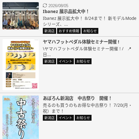
2026/08/05
Ibanez 展示品拡大中！
Ibanez 展示拡大中！ 8/24まで！ 新モデルMode
シリーズ、...
新潟店
おすすめ情報
お知らせ
ヤマハフットペダル体験セミナー開催 !
\ヤマハフットペダル体験セミナー開催 ! / 📍
日...
新潟店
イベント
お知らせ
あぽろん新潟店 中古祭り 開催！
売るのも買うのもお得な中古祭り！ 7/20(月・
祝）まで！
新潟店
イベント
お知らせ