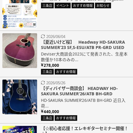
三条店
イベント
おすすめ情報
お知らせ
2026/06/04
【夏近いけど桜】 Headway HD-SAKURA
SUMMER’23 SF,S-ESU/ATB PR-GRD USED
Deviser大商談会2023にて発表された、生産本
数僅か10本のみの...
278,000
三条店
おすすめ情報
2026/05/26
【ディバイザー商談会】 HEADWAY HD-
SAKURA SUMMER’26/ATB BH-GRD
HD-SAKURA SUMMER’26/ATB BH-GRD 近日入
荷...
440,000
三条店
おすすめ情報
【☆初心者応援！エレキギターセミナー開催！