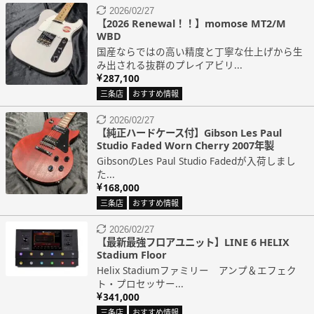
2026/02/27
【2026 Renewal！！】momose MT2/M
WBD
国産ならではの高い精度と丁寧な仕上げから生
み出される抜群のプレイアビリ...
287,100
三条店
おすすめ情報
2026/02/27
【純正ハードケース付】Gibson Les Paul
Studio Faded Worn Cherry 2007年製
GibsonのLes Paul Studio Fadedが入荷しまし
た...
168,000
三条店
おすすめ情報
2026/02/27
【最新最強フロアユニット】LINE 6 HELIX
Stadium Floor
Helix Stadiumファミリー アンプ＆エフェク
ト・プロセッサー...
341,000
三条店
おすすめ情報