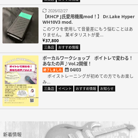
2026/02/27
【RHCP J氏愛用機風mod！】 Dr.Lake Hyper
WH10V3 mod.
このワウを使用して音量差にもう悩むことはあ
りません。 某ギタリストが愛...
37,800
三条店
おすすめ情報
ボーカルワークショップ ボイトレで変わる！
あなたの声♪Vol.2開催！
04/03
終了しました
ボイストレーニングが初めての方でもお楽し
み...
三条店
イベント
おすすめ情報
お知らせ
新着情報