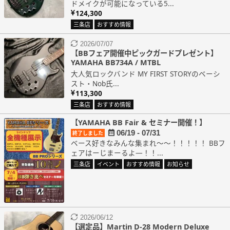
ドメイクが可能になっている5...
124,300
三条店
おすすめ情報
2026/07/07
【BBフェア開催中ピックガードプレゼント】
YAMAHA BB734A / MTBL
大人気ロックバンド MY FIRST STORYのベーシ
スト・Nob氏...
113,300
三条店
おすすめ情報
【YAMAHA BB Fair & セミナー開催！】
06/19 - 07/31
終了しました
ベース好きなみんな集まれ～～！！！！！ BBフ
ェアはーじまーるよ―！！...
三条店
イベント
おすすめ情報
お知らせ
2026/06/12
【選定品】Martin D-28 Modern Deluxe