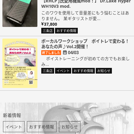
【RHCP J氏愛用機風mod！】 Dr.Lake Hyper
WH10V3 mod.
このワウを使用して音量差にもう悩むことはあ
りません。 某ギタリストが愛...
37,800
三条店
おすすめ情報
ボーカルワークショップ ボイトレで変わる！
あなたの声♪Vol.2開催！
04/03
終了しました
ボイストレーニングが初めての方でもお楽し
み...
三条店
イベント
おすすめ情報
お知らせ
新着情報
イベント
おすすめ情報
お知らせ