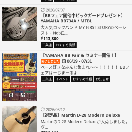
2026/07/07
【BBフェア開催中ピックガードプレゼント】
YAMAHA BB734A / MTBL
大人気ロックバンド MY FIRST STORYのベーシ
スト・Nob氏...
113,300
三条店
おすすめ情報
【YAMAHA BB Fair & セミナー開催！】
06/19 - 07/31
終了しました
ベース好きなみんな集まれ～～！！！！！ BBフ
ェアはーじまーるよ―！！...
三条店
イベント
おすすめ情報
お知らせ
2026/06/12
【選定品】Martin D-28 Modern Deluxe
MartinのD-28 Modern Deluxeが入荷しました。
ヴ...