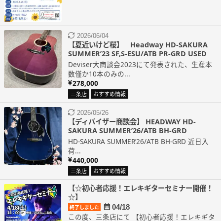
2026/06/04
【夏近いけど桜】 Headway HD-SAKURA
SUMMER’23 SF,S-ESU/ATB PR-GRD USED
Deviser大商談会2023にて発表された、生産本
数僅か10本のみの...
278,000
三条店
おすすめ情報
2026/05/26
【ディバイザー商談会】 HEADWAY HD-
SAKURA SUMMER’26/ATB BH-GRD
HD-SAKURA SUMMER’26/ATB BH-GRD 近日入
荷...
440,000
三条店
おすすめ情報
【☆初心者応援！エレキギターセミナー開催！
☆】
04/18
終了しました
この度、三条店にて 【初心者応援！エレキギタ