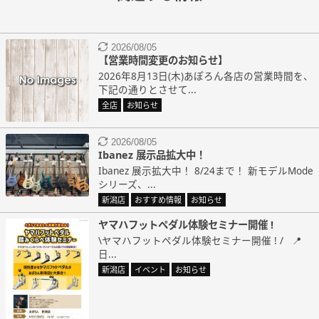
2026/08/05
【営業時間変更のお知らせ】
2026年8月13日(木)あぽろん各店の営業時間を、
下記の通りとさせて...
全店
お知らせ
2026/08/05
Ibanez 展示品拡大中！
Ibanez 展示拡大中！ 8/24まで！ 新モデルMode
シリーズ、...
新潟店
おすすめ情報
お知らせ
ヤマハフットペダル体験セミナー開催 !
\ヤマハフットペダル体験セミナー開催 ! / 📍
日...
新潟店
イベント
お知らせ