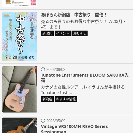
あぽろん新潟店 中古祭り 開催！
売るのも買うのもお得な中古祭り！ 7/20(月・
祝）まで！
新潟店
イベント
お知らせ
2026/06/02
Tunatone Instruments BLOOM SAKURA入
荷
カナダの女性ルシアー,レイラさんが手掛ける
Tunatone Instr...
新潟店
おすすめ情報
2026/05/09
Vintage VRS100MH REVO Series
Sessionman