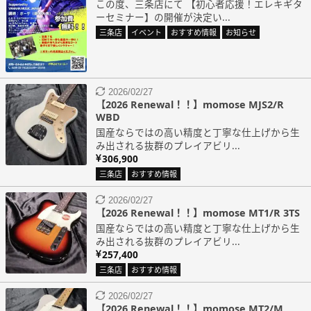
この度、三条店にて 【初心者応援！エレキギタ
ーセミナー】の開催が決定い...
三条店
イベント
おすすめ情報
お知らせ
2026/02/27
【2026 Renewal！！】momose MJS2/R
WBD
国産ならではの高い精度と丁寧な仕上げから生
み出される抜群のプレイアビリ...
306,900
三条店
おすすめ情報
2026/02/27
【2026 Renewal！！】momose MT1/R 3TS
国産ならではの高い精度と丁寧な仕上げから生
み出される抜群のプレイアビリ...
257,400
三条店
おすすめ情報
2026/02/27
【2026 Renewal！！】momose MT2/M