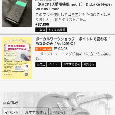
【RHCP J氏愛用機風mod！】 Dr.Lake Hyper
WH10V3 mod.
このワウを使用して音量差にもう悩むことはあ
りません。 某ギタリストが愛...
37,800
三条店
おすすめ情報
ボーカルワークショップ ボイトレで変わる！
あなたの声♪Vol.2開催！
04/03
終了しました
ボイストレーニングが初めての方でもお楽し
み...
三条店
イベント
おすすめ情報
お知らせ
新着情報
イベント
おすすめ情報
お知らせ