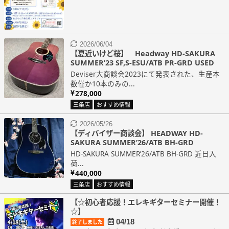
2026/06/04
【夏近いけど桜】 Headway HD-SAKURA
SUMMER’23 SF,S-ESU/ATB PR-GRD USED
Deviser大商談会2023にて発表された、生産本
数僅か10本のみの...
278,000
三条店
おすすめ情報
2026/05/26
【ディバイザー商談会】 HEADWAY HD-
SAKURA SUMMER’26/ATB BH-GRD
HD-SAKURA SUMMER’26/ATB BH-GRD 近日入
荷...
440,000
三条店
おすすめ情報
【☆初心者応援！エレキギターセミナー開催！
☆】
04/18
終了しました