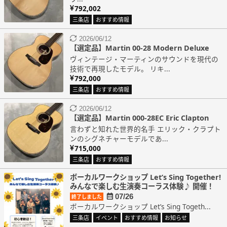
792,002
三条店
おすすめ情報
2026/06/12
【選定品】Martin 00-28 Modern Deluxe
ヴィンテージ・マーティンのサウンドを現代の
技術で再現したモデル。 リキ...
792,000
三条店
おすすめ情報
2026/06/12
【選定品】Martin 000-28EC Eric Clapton
言わずと知れた世界的名手 エリック・クラプト
ンのシグネチャーモデルであ...
715,000
三条店
おすすめ情報
ボーカルワークショップ Let’s Sing Together!
みんなで楽しむ生演奏コーラス体験♪ 開催！
07/26
終了しました
ボーカルワークショップ Let’s Sing Togeth...
三条店
イベント
おすすめ情報
お知らせ