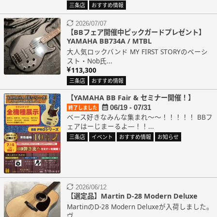
三条店
おすすめ情報
2026/07/07
【BBフェア開催中ピックガードプレゼント】
YAMAHA BB734A / MTBL
大人気ロックバンド MY FIRST STORYのベーシ
スト・Nob氏...
113,300
三条店
おすすめ情報
【YAMAHA BB Fair & セミナー開催！】
06/19 - 07/31
終了しました
ベース好きなみんな集まれ～～！！！！！ BBフ
ェアはーじまーるよ―！！...
三条店
イベント
おすすめ情報
お知らせ
2026/06/12
【選定品】Martin D-28 Modern Deluxe
MartinのD-28 Modern Deluxeが入荷しました。
ヴ...