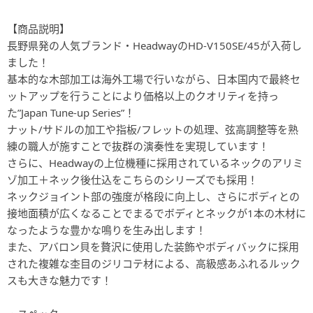
【商品説明】
長野県発の人気ブランド・HeadwayのHD-V150SE/45が入荷し
ました！
基本的な木部加工は海外工場で行いながら、日本国内で最終セ
ットアップを行うことにより価格以上のクオリティを持っ
た”Japan Tune-up Series”！
ナット/サドルの加工や指板/フレットの処理、弦高調整等を熟
練の職人が施すことで抜群の演奏性を実現しています！
さらに、Headwayの上位機種に採用されているネックのアリミ
ゾ加工＋ネック後仕込をこちらのシリーズでも採用！
ネックジョイント部の強度が格段に向上し、さらにボディとの
接地面積が広くなることでまるでボディとネックが1本の木材に
なったような豊かな鳴りを生み出します！
また、アバロン貝を贅沢に使用した装飾やボディバックに採用
された複雑な杢目のジリコテ材による、高級感あふれるルック
スも大きな魅力です！