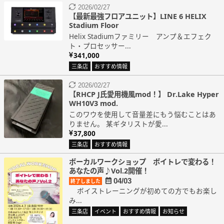
2026/02/27
【最新最強フロアユニット】LINE 6 HELIX
Stadium Floor
Helix Stadiumファミリー アンプ＆エフェク
ト・プロセッサー...
341,000
三条店
おすすめ情報
2026/02/27
【RHCP J氏愛用機風mod！】 Dr.Lake Hyper
WH10V3 mod.
このワウを使用して音量差にもう悩むことはあ
りません。 某ギタリストが愛...
37,800
三条店
おすすめ情報
ボーカルワークショップ ボイトレで変わる！
あなたの声♪Vol.2開催！
04/03
終了しました
ボイストレーニングが初めての方でもお楽し
み...
三条店
イベント
おすすめ情報
お知らせ