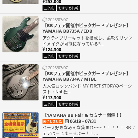
253,000
三条店
おすすめ情報
2026/07/07
【BBフェア開催中ピックガードプレゼント】
YAMAHA BB735A / IDB
アクティブサーキットを搭載し、柔軟なサウン
ドメイクが可能になっている5...
124,300
三条店
おすすめ情報
2026/07/07
【BBフェア開催中ピックガードプレゼント】
YAMAHA BB734A / MTBL
大人気ロックバンド MY FIRST STORYのベーシ
スト・Nob氏...
113,300
三条店
おすすめ情報
【YAMAHA BB Fair & セミナー開催！】
06/19 - 07/31
終了しました
ベース好きなみんな集まれ～～！！！！！ BBフ
ェアはーじまーるよ―！！...