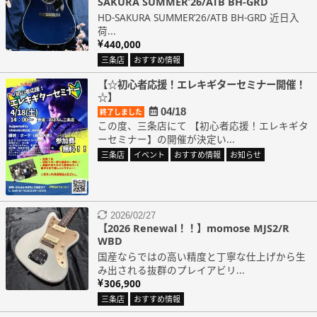
SAKURA SUMMER’26/ATB BH-GRD
HD-SAKURA SUMMER’26/ATB BH-GRD 近日入
荷...
440,000
三条店
おすすめ情報
【☆初心者応援！エレキギターセミナー開催！
☆】
04/18
終了しました
この度、三条店にて 【初心者応援！エレキギタ
ーセミナー】の開催が決定い...
三条店
イベント
おすすめ情報
お知らせ
2026/02/27
【2026 Renewal！！】momose MJS2/R
WBD
国産ならではの高い精度と丁寧な仕上げから生
み出される抜群のプレイアビリ...
306,900
三条店
おすすめ情報