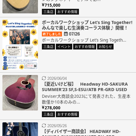
715,000
三条店
おすすめ情報
ボーカルワークショップ Let’s Sing Together!
みんなで楽しむ生演奏コーラス体験♪ 開催！
07/26
終了しました
ボーカルワークショップ Let’s Sing Togeth...
三条店
イベント
おすすめ情報
お知らせ
2026/06/04
【夏近いけど桜】 Headway HD-SAKURA
SUMMER’23 SF,S-ESU/ATB PR-GRD USED
Deviser大商談会2023にて発表された、生産本
数僅か10本のみの...
278,000
三条店
おすすめ情報
2026/05/26
【ディバイザー商談会】 HEADWAY HD-