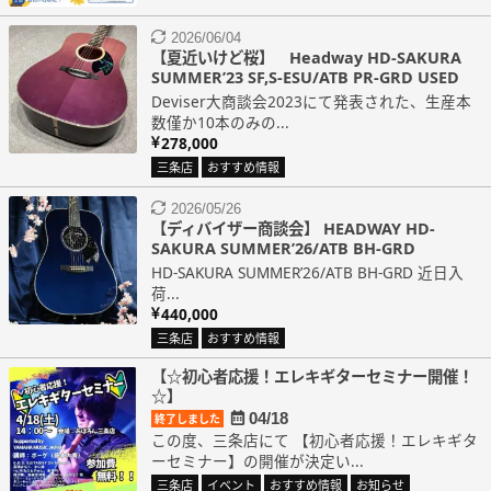
2026/06/04
【夏近いけど桜】 Headway HD-SAKURA
SUMMER’23 SF,S-ESU/ATB PR-GRD USED
Deviser大商談会2023にて発表された、生産本
数僅か10本のみの...
278,000
三条店
おすすめ情報
2026/05/26
【ディバイザー商談会】 HEADWAY HD-
SAKURA SUMMER’26/ATB BH-GRD
HD-SAKURA SUMMER’26/ATB BH-GRD 近日入
荷...
440,000
三条店
おすすめ情報
【☆初心者応援！エレキギターセミナー開催！
☆】
04/18
終了しました
この度、三条店にて 【初心者応援！エレキギタ
ーセミナー】の開催が決定い...
三条店
イベント
おすすめ情報
お知らせ