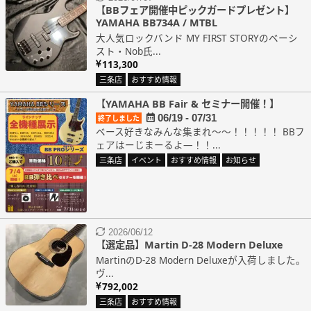
【BBフェア開催中ピックガードプレゼント】
YAMAHA BB734A / MTBL
大人気ロックバンド MY FIRST STORYのベーシ
スト・Nob氏...
113,300
三条店
おすすめ情報
【YAMAHA BB Fair & セミナー開催！】
06/19 - 07/31
終了しました
ベース好きなみんな集まれ～～！！！！！ BBフ
ェアはーじまーるよ―！！...
三条店
イベント
おすすめ情報
お知らせ
2026/06/12
【選定品】Martin D-28 Modern Deluxe
MartinのD-28 Modern Deluxeが入荷しました。
ヴ...
792,002
三条店
おすすめ情報