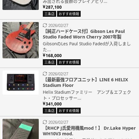
み出される抜群のプレイアビリ...
287,100
三条店
おすすめ情報
2026/02/27
【純正ハードケース付】Gibson Les Paul
Studio Faded Worn Cherry 2007年製
GibsonのLes Paul Studio Fadedが入荷しまし
た...
168,000
三条店
おすすめ情報
2026/02/27
【最新最強フロアユニット】LINE 6 HELIX
Stadium Floor
Helix Stadiumファミリー アンプ＆エフェク
ト・プロセッサー...
341,000
三条店
おすすめ情報
2026/02/27
【RHCP J氏愛用機風mod！】 Dr.Lake Hyper
WH10V3 mod.