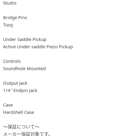
Studio
Bridge Pins
Tusq
Under Saddle Pickup
Active Under-saddle Piezo Pickup
Controls
Soundhole Mounted
Output Jack
1/4″ Endpin Jack
Case
Hardshell Case
～保証について～
メーカー保証対象です。