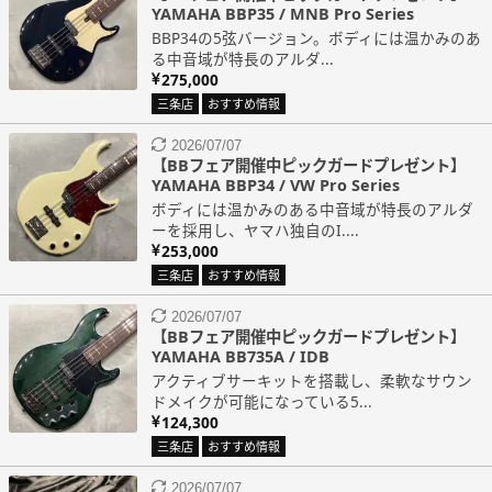
YAMAHA BBP35 / MNB Pro Series
BBP34の5弦バージョン。ボディには温かみのあ
る中音域が特長のアルダ...
275,000
三条店
おすすめ情報
2026/07/07
【BBフェア開催中ピックガードプレゼント】
YAMAHA BBP34 / VW Pro Series
ボディには温かみのある中音域が特長のアルダ
ーを採用し、ヤマハ独自のI....
253,000
三条店
おすすめ情報
2026/07/07
【BBフェア開催中ピックガードプレゼント】
YAMAHA BB735A / IDB
アクティブサーキットを搭載し、柔軟なサウン
ドメイクが可能になっている5...
124,300
三条店
おすすめ情報
2026/07/07