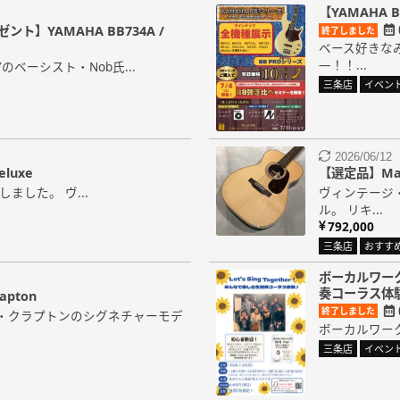
【YAMAHA 
】YAMAHA BB734A /
終了しました
ベース好きな
―！！...
RYのベーシスト・Nob氏...
三条店
イベン
2026/06/12
eluxe
【選定品】Marti
入荷しました。 ヴ...
ヴィンテージ
ル。 リキ...
792,000
三条店
おすす
ボーカルワークシ
奏コーラス体
apton
終了しました
・クラプトンのシグネチャーモデ
ボーカルワークショッ
三条店
イベン