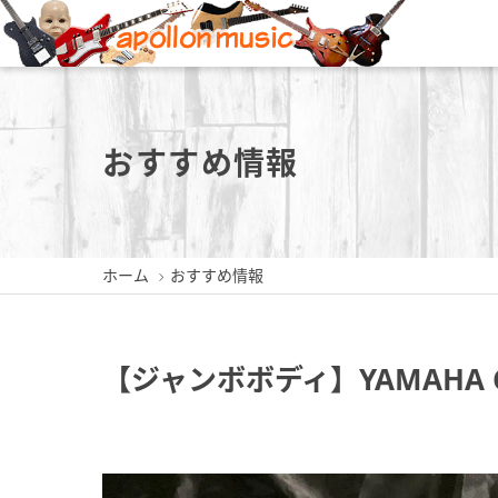
新潟店
長岡店
おすすめ情報
ホーム
おすすめ情報
新潟県新潟市中央区東堀前通5-
新潟県長岡市城内町3-2-3
新潟県三
409-1
0258-35-1289
0256
025-229-4030
【ジャンボボディ】YAMAHA CJ