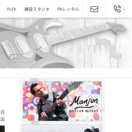
PLEK
練習スタジオ
PAレンタル
総合お問い合わせ
発田店
新潟駅南店
ミュージックスクール新潟
025-229-4134
東区役所店
営業時間 11:00～19:00
ほぼ年中無休
新潟県新潟市東区下木戸1丁目4
11-5
新潟県新潟市中央区神道寺1-4-4
番1号
025-242-3900
あぽろん各店舗へ
1日
条店