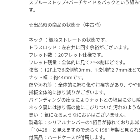
スプルーストップ+バーチサイド＆バックという組
す。
☆出品時の商品の状態☆（中古時）
ネック ：概ねストレートの状態です。
トラスロッド：左右共に回す余裕がございます。
フレット数 ：20フレット仕様です。
フレット残量：全体的に見て7～8割ほどです。
弦高 ：12F上で6弦側約3mm、1弦側約2.7mmほど
ナット幅 ：約44mmです。
傷や汚れ等 ：全体的に擦り傷や打痕等があり、やや
指板全体的に擦り減りがございます。
バインディングの痩せによりナットとの境目に少し
ネック裏には擦り傷の他にこびりついた汚れのよう
臭い ：気になるようなにおいはございません。
製造年：シリアルナンバーの1桁目が掠れており非
「10428」と見えますので恐らく1981年製と見られ
付属品：ハードケースが付属します。