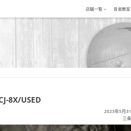
店舗一覧
音楽教室
三条店
イオン新潟西店
イオンモール新
条市興野3-10-1
新潟県新潟市西区小新南2-1-10
新潟県新発田市住吉町5-
-33-7812
025-201-1527
0254-28-8871
-8X/USED
2023年5月3
三