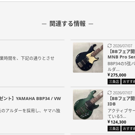
関連する情報
2026/07/07
【BBフェア開
MNB Pro Ser
の営業時間を、下記の通りとさせ
BBP34の5
ルダ...
275,000
三条店
おすす
2026/07/07
】YAMAHA BBP34 / VW
【BBフェア開
IDB
長のアルダーを採用し、ヤマハ独
アクティブサ
ている5...
124,300
三条店
おすす