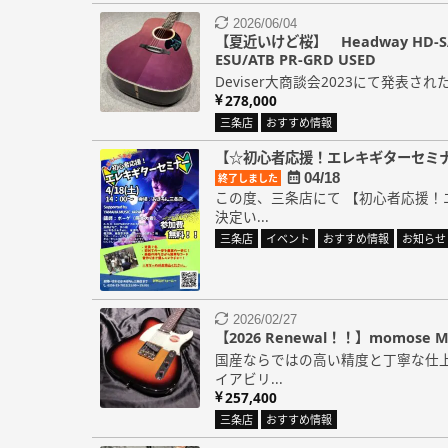
2026/06/04
【夏近いけど桜】 Headway HD-SAKU
ESU/ATB PR-GRD USED
Deviser大商談会2023にて発表され
278,000
三条店
おすすめ情報
【☆初心者応援！エレキギターセミ
04/18
終了しました
この度、三条店にて 【初心者応援！
決定い...
三条店
イベント
おすすめ情報
お知らせ
2026/02/27
【2026 Renewal！！】momose MT
国産ならではの高い精度と丁寧な仕
イアビリ...
257,400
三条店
おすすめ情報