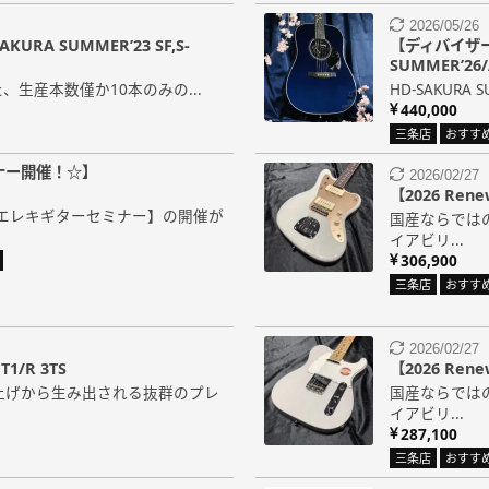
2026/05/26
RA SUMMER’23 SF,S-
【ディバイザー商
SUMMER’26/
た、生産本数僅か10本のみの...
HD-SAKURA S
440,000
三条店
おすす
ナー開催！☆】
2026/02/27
【2026 Ren
エレキギターセミナー】の開催が
国産ならでは
イアビリ...
306,900
三条店
おすす
2026/02/27
1/R 3TS
【2026 Ren
上げから生み出される抜群のプレ
国産ならでは
イアビリ...
287,100
三条店
おすす