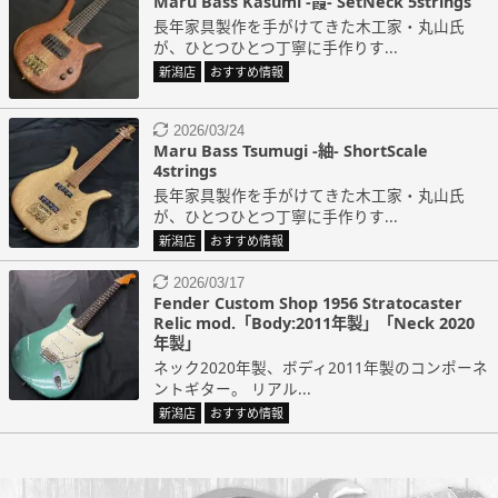
Maru Bass Kasumi -霞- SetNeck 5strings
長年家具製作を手がけてきた木工家・丸山氏
が、ひとつひとつ丁寧に手作りす...
新潟店
おすすめ情報
2026/03/24
Maru Bass Tsumugi -紬- ShortScale
4strings
長年家具製作を手がけてきた木工家・丸山氏
が、ひとつひとつ丁寧に手作りす...
新潟店
おすすめ情報
2026/03/17
Fender Custom Shop 1956 Stratocaster
Relic mod.「Body:2011年製」「Neck 2020
年製」
ネック2020年製、ボディ2011年製のコンポーネ
ントギター。 リアル...
新潟店
おすすめ情報