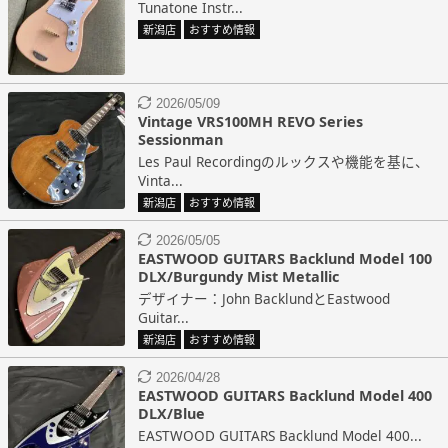
Tunatone Instr...
新潟店
おすすめ情報
2026/05/09
Vintage VRS100MH REVO Series
Sessionman
Les Paul Recordingのルックスや機能を基に、
Vinta...
新潟店
おすすめ情報
2026/05/05
EASTWOOD GUITARS Backlund Model 100
DLX/Burgundy Mist Metallic
デザイナー：John BacklundとEastwood
Guitar...
新潟店
おすすめ情報
2026/04/28
EASTWOOD GUITARS Backlund Model 400
DLX/Blue
EASTWOOD GUITARS Backlund Model 400...