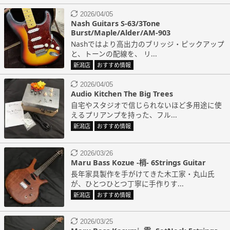
2026/04/05
Nash Guitars S-63/3Tone
Burst/Maple/Alder/AM-903
Nashではより高出力のブリッジ・ピックアップ
と、トーンの配線を、 リ...
新潟店
おすすめ情報
2026/04/05
Audio Kitchen The Big Trees
自宅やスタジオで信じられないほど多用途に使
えるプリアンプを持った、フル...
新潟店
おすすめ情報
2026/03/26
Maru Bass Kozue -梢- 6Strings Guitar
長年家具製作を手がけてきた木工家・丸山氏
が、ひとつひとつ丁寧に手作りす...
新潟店
おすすめ情報
2026/03/25