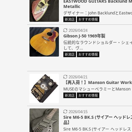
EASTWOOD GUITARS Backlund Mo
Metallic
デザイナー：John BacklundとEastwood
新潟店
おすすめ情報
2026/04/24
Gibson J-50 1969年製
伝統的なラウンドショルダー・シェ
して、ヴ...
新潟店
おすすめ情報
2026/04/21
【再入荷！】Manson Guitar Works S
MUSEのマシューベラミーとManson Gui
新潟店
おすすめ情報
2026/04/15
Sire M6-5 BK.S (サイアー ヘ
品】
Sire M6-5 BK.S (サイアー ヘッドレ