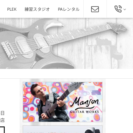
PLEK
練習スタジオ
PAレンタル
総合お問い合わせ
発田店
新潟駅南店
ミュージックスクール新潟
025-229-4134
東区役所店
営業時間 11:00～19:00
ほぼ年中無休
新潟県新潟市東区下木戸1丁目4
11-5
新潟県新潟市中央区神道寺1-4-4
番1号
025-242-3900
あぽろん各店舗へ
4日
所店