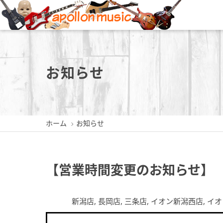
新潟店
長岡店
お知らせ
ホーム
お知らせ
新潟県新潟市中央区東堀前通5-
新潟県長岡市城内町3-2-3
新潟県三
409-1
0258-35-1289
0256
025-229-4030
【営業時間変更のお知らせ】
新潟店
,
長岡店
,
三条店
,
イオン新潟西店
,
イオ