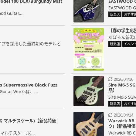
del 100 DLX/Burgundy Mist
EASTWOOD G
EASTWOOD GUI
 Guitar...
新潟店
おすす
【春の学生応
あぽろん新潟店
イプを採用した最終期のモデルと
新潟店
イベン
2026/04/16
upermassive Black Fuzz
Sire M6-
品】
tar Worksは、...
Sire M6-5
新潟店
おすす
2026/04/14
ッドレス マルチスケール)【新品特価
Warwick RB
ク)【新品特価
ス マルチスケール)...
Warwick RB Co