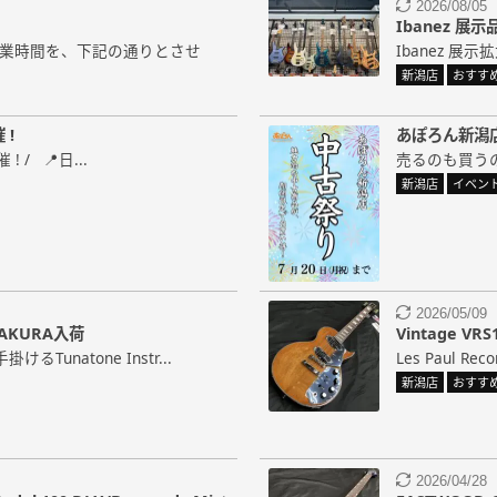
2026/08/05
Ibanez 展
の営業時間を、下記の通りとさせ
Ibanez 展示
新潟店
おすす
 !
あぽろん新潟
/ 📍日...
売るのも買うの
新潟店
イベン
2026/05/09
 SAKURA入荷
Vintage VRS
unatone Instr...
Les Paul R
新潟店
おすす
2026/04/28