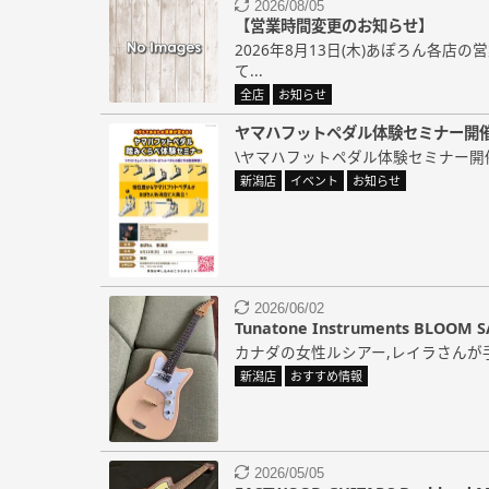
2026/08/05
【営業時間変更のお知らせ】
2026年8月13日(木)あぽろん各店
て...
全店
お知らせ
ヤマハフットペダル体験セミナー開催
\ヤマハフットペダル体験セミナー開催 ! 
新潟店
イベント
お知らせ
2026/06/02
Tunatone Instruments BLOOM
カナダの女性ルシアー,レイラさんが手掛けるT
新潟店
おすすめ情報
2026/05/05