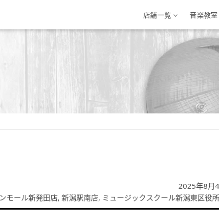
店舗一覧
音楽教室
三条店
イオン新潟西店
イオンモール新
条市興野3-10-1
新潟県新潟市西区小新南2-1-10
新潟県新発田市住吉町5-
-33-7812
025-201-1527
0254-28-8871
2025年8月
ンモール新発田店
,
新潟駅南店
,
ミュージックスクール新潟東区役