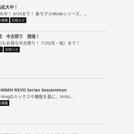
示品拡大中！
拡大中！ 8/24まで！ 新モデルModeシリーズ、...
め情報
お知らせ
店 中古祭り 開催！
もお得な中古祭り！ 7/20(月・祝）まで！
ト
お知らせ
100MH REVO Series Sessionman
ecordingのルックスや機能を基に、Vinta...
め情報