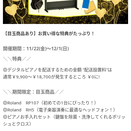
【目玉商品あり】お買い得な特典がたっぷり！
開催期間：11/22(金)～12/1(日)
＼＼特典／／
🟡デジタルピアノを配送するための金額 “配送設置料”は
通常￥9,900～￥18,700が発生するところ ￥0に!
＼＼期間限定：目玉商品／／
🟡Roland RP107（初めての1台にぴったり！）
🟡Roland RH5（電子楽器演奏に最適なヘッドフォン！）
🟡ピアノお手入れセット（鍵盤を除菌・洗浄してくれるポリッ
シュとクロス）