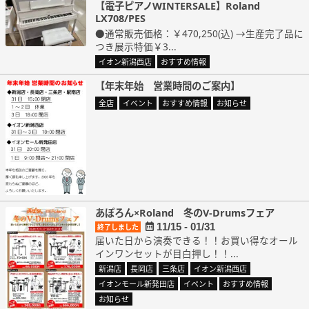
【電子ピアノWINTERSALE】Roland
LX708/PES
●通常販売価格：￥470,250(込) →生産完了品に
つき展示特価￥3...
イオン新潟西店
おすすめ情報
【年末年始 営業時間のご案内】
全店
イベント
おすすめ情報
お知らせ
あぽろん×Roland 冬のV-Drumsフェア
11/15 - 01/31
終了しました
届いた日から演奏できる！！お買い得なオール
インワンセットが目白押し！！...
新潟店
長岡店
三条店
イオン新潟西店
イオンモール新発田店
イベント
おすすめ情報
お知らせ