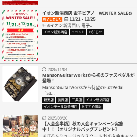
イオン新潟西店 電子ピアノ WINTER SALE⛄
11/21 - 12/25
終了しました
✨ ❄️イオン新潟西店 電子...
イオン新潟西店
イベント
お知らせ
2025/11/04
MansonGuitarWorksから初のファズペダルが
登場！
MansonGuitarWorksから待望のFuzzPedal
「Su...
新潟店
長岡店
三条店
イオン新潟西店
イオンモール新発田店
おすすめ情報
2025/08/26
【入会金半額】秋の入会キャンペーン実施
中！！【オリジナルバッグプレゼント】
あぽろんミュージックスクール 秋の入会キャン