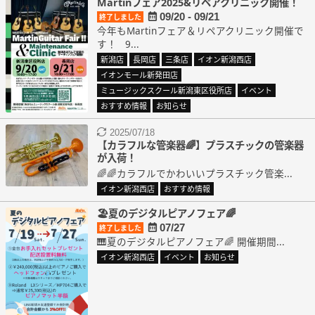
Martinフェア2025&リペアクリニック開催！
09/20 - 09/21
終了しました
今年もMartinフェア＆リペアクリニック開催で
す！ 9...
新潟店
長岡店
三条店
イオン新潟西店
イオンモール新発田店
ミュージックスクール新潟東区役所店
イベント
おすすめ情報
お知らせ
2025/07/18
【カラフルな管楽器🌈】プラスチックの管楽器
が入荷！
🌈🌈カラフルでかわいいプラスチック管楽...
イオン新潟西店
おすすめ情報
🏖️夏のデジタルピアノフェア🌈
07/27
終了しました
🎹夏のデジタルピアノフェア🌈 開催期間...
イオン新潟西店
イベント
お知らせ