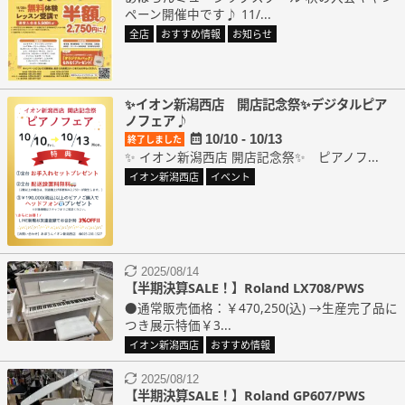
ペーン開催中です♪ 11/...
全店
おすすめ情報
お知らせ
✨イオン新潟西店 開店記念祭✨デジタルピア
ノフェア♪
10/10 - 10/13
終了しました
✨ イオン新潟西店 開店記念祭✨ ピアノフ...
イオン新潟西店
イベント
2025/08/14
【半期決算SALE！】Roland LX708/PWS
●通常販売価格：￥470,250(込) →生産完了品に
つき展示特価￥3...
イオン新潟西店
おすすめ情報
2025/08/12
【半期決算SALE！】Roland GP607/PWS