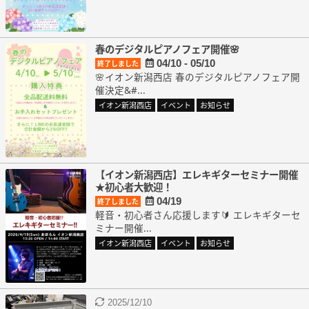
春のデジタルピアノフェア開催🌸
04/10 - 05/10
終了しました
🌸イオン新潟西店 春のデジタルピアノフェア開
催決定&#...
イオン新潟西店
イベント
お知らせ
【イオン新潟西店】エレキギターセミナー開催
★初心者大歓迎！
04/19
終了しました
軽音・初心者さん応援します🔰 エレキギターセ
ミナー開催...
イオン新潟西店
イベント
お知らせ
2025/12/10