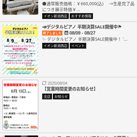
●通常販売価格：￥660,000(込) →生産完了品
につき展示特価￥...
イオン新潟西店
おすすめ情報
📣デジタルピアノ 半期決算SALE開催中🏴
08/09 - 08/27
終了しました
✨ デジタルピアノ 半期決算SALE開催中！ '...
イオン新潟西店
イベント
2025/08/04
【営業時間変更のお知らせ】
全店
お知らせ