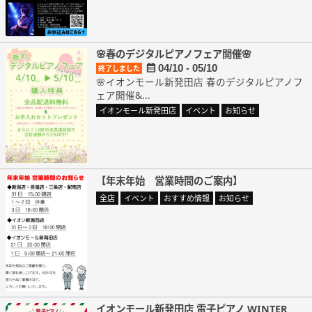
🌸春のデジタルピアノフェア開催🌸
04/10 - 05/10
終了しました
🌸イオンモール新発田店 春のデジタルピアノフ
ェア開催&...
イオンモール新発田店
イベント
お知らせ
【年末年始 営業時間のご案内】
全店
イベント
おすすめ情報
お知らせ
イオンモール新発田店 電子ピアノ WINTER