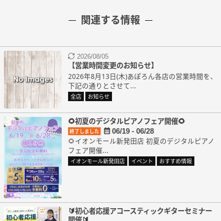
関連する情報
2026/08/05
【営業時間変更のお知らせ】
2026年8月13日(木)あぽろん各店の営業時間を、
下記の通りとさせて...
全店
お知らせ
🌻初夏のデジタルピアノフェア開催🌻
06/19 - 06/28
終了しました
🌻イオンモール新発田店 初夏のデジタルピアノ
フェア開催...
イオンモール新発田店
イベント
おすすめ情報
🔰初心者応援アコースティックギターセミナー
開催🔰