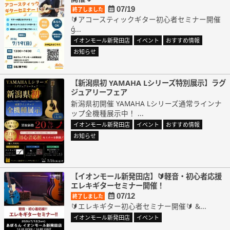
07/19
終了しました
🔰アコースティックギター初心者セミナー開催
ǵ...
イオンモール新発田店
イベント
おすすめ情報
お知らせ
【新潟県初 YAMAHA Lシリーズ特別展示】ラグ
ジュアリーフェア
新潟県初開催 YAMAHA Lシリーズ通常ラインナ
ップ全機種展示中！ ...
イオンモール新発田店
イベント
おすすめ情報
お知らせ
【イオンモール新発田店】🔰軽音・初心者応援
エレキギターセミナー開催！
07/12
終了しました
🔰エレキギター初心者セミナー開催🔰 &...
イオンモール新発田店
イベント