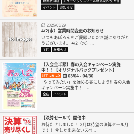
新潟駅南店
ミュージックスクール新潟東区役所店
イベント
お知らせ
2025/03/29
4/2(水）営業時間変更のお知らせ
いつもあぽろんをご愛顧いただき誠にありがと
うございます。 4/2（水）...
全店
お知らせ
【入会金半額】春の入会キャンペーン実施
中！！【オリジナルバッグプレゼント】
03/04 - 04/30
終了しました
｢やってみたい」を始める春にしよう!! 春の入会
キャンペーン実施中！！...
全店
イベント
【決算セール!!】開催中
お待たせしました！ 2月は待望の決算セール月
です！ 今しか出来ないスペ...