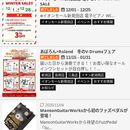
SALE
12/01 - 12/25
終了しました
❄️イオンモール新発田店 電子ピアノ WI...
イオンモール新発田店
イベント
おすすめ情報
あぽろん×Roland 冬のV-Drumsフェア
11/15 - 01/31
終了しました
届いた日から演奏できる！！お買い得なオール
インワンセットが目白押し！！...
新潟店
長岡店
三条店
イオン新潟西店
イオンモール新発田店
イベント
おすすめ情報
お知らせ
2025/11/04
MansonGuitarWorksから初のファズペダルが
登場！
MansonGuitarWorksから待望のFuzzPedal
「Su...