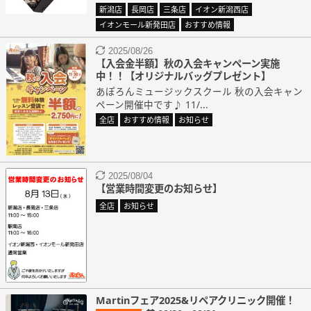
新潟店
長岡店
三条店
イオン新潟西店
イオンモール新発田店
おすすめ情報
2025/08/26
【入会金半額】秋の入会キャンペーン実施
中！！【オリジナルバッグプレゼント】
あぽろんミュージックスクール 秋の入会キャン
ペーン開催中です♪ 11/...
全店
おすすめ情報
お知らせ
2025/08/04
【営業時間変更のお知らせ】
全店
お知らせ
Martinフェア2025&リペアクリニック開催！