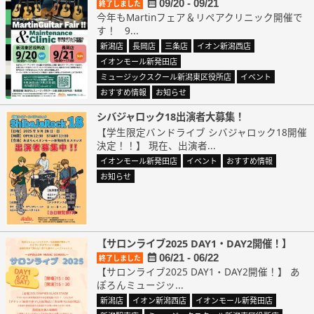
09/20 - 09/21
終了しました
今年もMartinフェア＆リペアクリニック開催で
す！ 9...
新潟店
長岡店
三条店
イオン新潟西店
イオンモール新発田店
ミュージックスクール新潟東区役所店
イベント
おすすめ情報
お知らせ
シバジャロック18出演者大募集！
【学生限定バンドライブ シバジャロック18開催
決定！！】 現在、出演者...
イオンモール新発田店
イベント
おすすめ情報
お知らせ
【サロンライブ2025 DAY1・DAY2開催！】
06/21 - 06/22
終了しました
【サロンライブ2025 DAY1・DAY2開催！】 あ
ぽろんミュージッ...
新潟店
イオン新潟西店
イオンモール新発田店