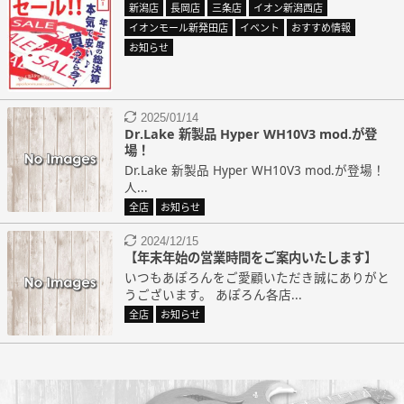
新潟店
長岡店
三条店
イオン新潟西店
イオンモール新発田店
イベント
おすすめ情報
お知らせ
2025/01/14
Dr.Lake 新製品 Hyper WH10V3 mod.が登
場！
Dr.Lake 新製品 Hyper WH10V3 mod.が登場！
人...
全店
お知らせ
2024/12/15
【年末年始の営業時間をご案内いたします】
いつもあぽろんをご愛顧いただき誠にありがと
うございます。 あぽろん各店...
全店
お知らせ