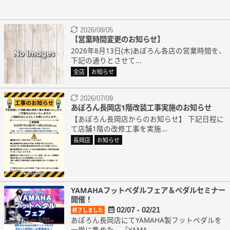
2026/08/05
【営業時間変更のお知らせ】
2026年8月13日(木)あぽろん各店の営業時間を、
下記の通りとさせて...
全店
お知らせ
2026/07/09
あぽろん長岡店1階改装工事実施のお知らせ
【あぽろん長岡店からのお知らせ】 下記日程に
て店舗1階の改修工事を実施...
長岡店
お知らせ
YAMAHAフットペダルフェア＆ペダルセミナー
開催！
02/07 - 02/21
終了しました
あぽろん長岡店にてYAMAHA製フットペダルを
一堂に集めた 『YAMA...