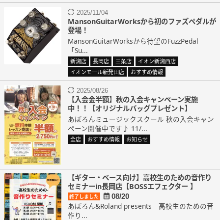
2025/11/04
MansonGuitarWorksから初のファズペダルが
登場！
MansonGuitarWorksから待望のFuzzPedal
「Su...
新潟店
長岡店
三条店
イオン新潟西店
イオンモール新発田店
おすすめ情報
2025/08/26
【入会金半額】秋の入会キャンペーン実施
中！！【オリジナルバッグプレゼント】
あぽろんミュージックスクール 秋の入会キャン
ペーン開催中です♪ 11/...
全店
おすすめ情報
お知らせ
【ギター・ベース向け】高校生のための音作り
セミナーin長岡店【BOSSエフェクター 】
08/20
終了しました
あぽろん&Roland presents 高校生のための音
作り...