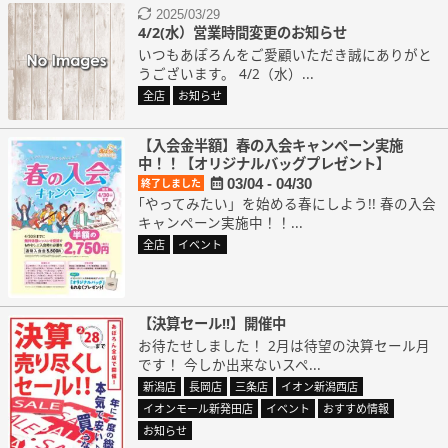
2025/03/29
4/2(水）営業時間変更のお知らせ
いつもあぽろんをご愛顧いただき誠にありがと
うございます。 4/2（水）...
全店
お知らせ
【入会金半額】春の入会キャンペーン実施
中！！【オリジナルバッグプレゼント】
03/04 - 04/30
終了しました
｢やってみたい」を始める春にしよう!! 春の入会
キャンペーン実施中！！...
全店
イベント
【決算セール!!】開催中
お待たせしました！ 2月は待望の決算セール月
です！ 今しか出来ないスペ...
新潟店
長岡店
三条店
イオン新潟西店
イオンモール新発田店
イベント
おすすめ情報
お知らせ