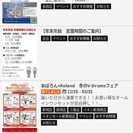
長岡店
イベント
おすすめ情報
お知らせ
【年末年始 営業時間のご案内】
全店
イベント
おすすめ情報
お知らせ
あぽろん×Roland 冬のV-Drumsフェア
11/15 - 01/31
終了しました
届いた日から演奏できる！！お買い得なオール
インワンセットが目白押し！！...
新潟店
長岡店
三条店
イオン新潟西店
イオンモール新発田店
イベント
おすすめ情報
お知らせ