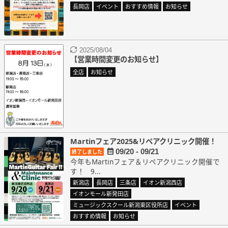
長岡店
イベント
おすすめ情報
お知らせ
2025/08/04
【営業時間変更のお知らせ】
全店
お知らせ
Martinフェア2025&リペアクリニック開催！
09/20 - 09/21
終了しました
今年もMartinフェア＆リペアクリニック開催で
す！ 9...
新潟店
長岡店
三条店
イオン新潟西店
イオンモール新発田店
ミュージックスクール新潟東区役所店
イベント
おすすめ情報
お知らせ