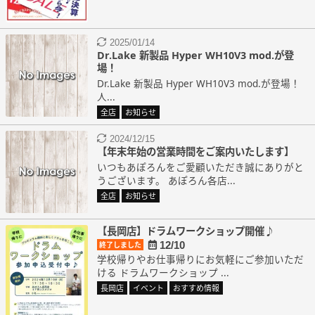
2025/01/14
Dr.Lake 新製品 Hyper WH10V3 mod.が登
場！
Dr.Lake 新製品 Hyper WH10V3 mod.が登場！
人...
全店
お知らせ
2024/12/15
【年末年始の営業時間をご案内いたします】
いつもあぽろんをご愛顧いただき誠にありがと
うございます。 あぽろん各店...
全店
お知らせ
【長岡店】ドラムワークショップ開催♪
12/10
終了しました
学校帰りやお仕事帰りにお気軽にご参加いただ
ける ドラムワークショップ ...
長岡店
イベント
おすすめ情報