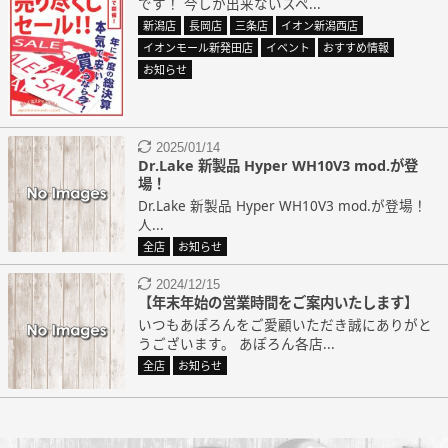
です！ 今しか出来ないスペ...
新潟店
長岡店
三条店
イオン新潟西店
イオンモール新発田店
イベント
おすすめ情報
お知らせ
2025/01/14
Dr.Lake 新製品 Hyper WH10V3 mod.が登
場！
Dr.Lake 新製品 Hyper WH10V3 mod.が登場！
人...
全店
お知らせ
2024/12/15
【年末年始の営業時間をご案内いたします】
いつもあぽろんをご愛顧いただき誠にありがと
うございます。 あぽろん各店...
全店
お知らせ