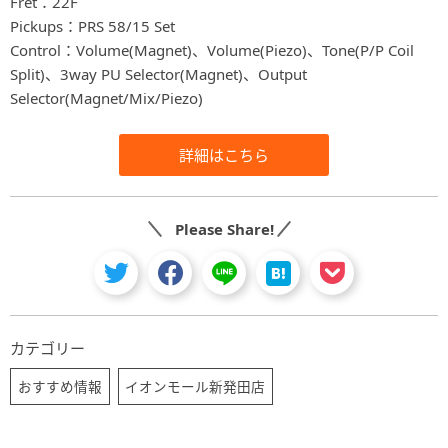
Fret：22F
Pickups：PRS 58/15 Set
Control：Volume(Magnet)、Volume(Piezo)、Tone(P/P Coil
Split)、3way PU Selector(Magnet)、Output
Selector(Magnet/Mix/Piezo)
詳細はこちら
Please Share!
カテゴリー
おすすめ情報
イオンモール新発田店