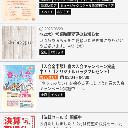
新潟駅南店
ミュージックスクール新潟東区役所店
イベント
お知らせ
2025/03/29
4/2(水）営業時間変更のお知らせ
いつもあぽろんをご愛顧いただき誠にありがと
うございます。 4/2（水）...
全店
お知らせ
【入会金半額】春の入会キャンペーン実施
中！！【オリジナルバッグプレゼント】
03/04 - 04/30
終了しました
｢やってみたい」を始める春にしよう!! 春の入会
キャンペーン実施中！！...
全店
イベント
【決算セール!!】開催中
お待たせしました！ 2月は待望の決算セール月