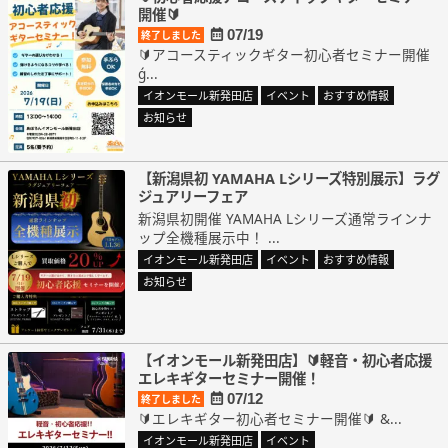
開催🔰
07/19
終了しました
🔰アコースティックギター初心者セミナー開催
ǵ...
イオンモール新発田店
イベント
おすすめ情報
お知らせ
【新潟県初 YAMAHA Lシリーズ特別展示】ラグ
ジュアリーフェア
新潟県初開催 YAMAHA Lシリーズ通常ラインナ
ップ全機種展示中！ ...
イオンモール新発田店
イベント
おすすめ情報
お知らせ
【イオンモール新発田店】🔰軽音・初心者応援
エレキギターセミナー開催！
07/12
終了しました
🔰エレキギター初心者セミナー開催🔰 &...
イオンモール新発田店
イベント