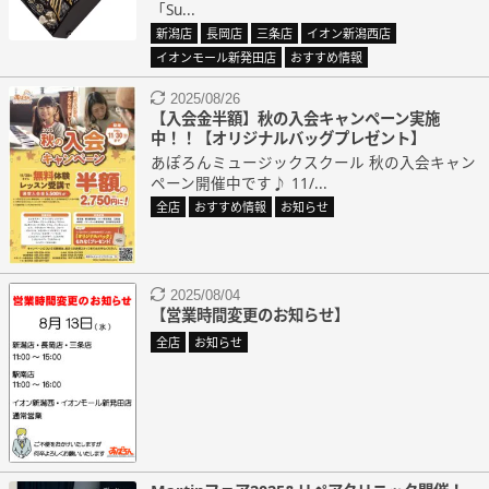
「Su...
新潟店
長岡店
三条店
イオン新潟西店
イオンモール新発田店
おすすめ情報
2025/08/26
【入会金半額】秋の入会キャンペーン実施
中！！【オリジナルバッグプレゼント】
あぽろんミュージックスクール 秋の入会キャン
ペーン開催中です♪ 11/...
全店
おすすめ情報
お知らせ
2025/08/04
【営業時間変更のお知らせ】
全店
お知らせ