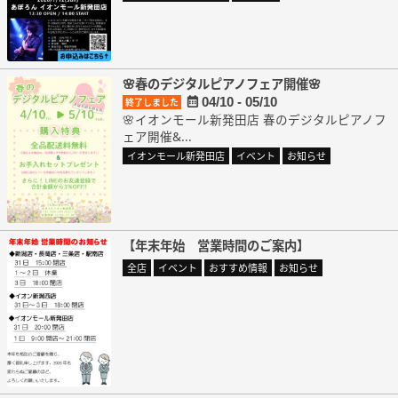
🌸春のデジタルピアノフェア開催🌸
04/10 - 05/10
終了しました
🌸イオンモール新発田店 春のデジタルピアノフ
ェア開催&...
イオンモール新発田店
イベント
お知らせ
【年末年始 営業時間のご案内】
全店
イベント
おすすめ情報
お知らせ