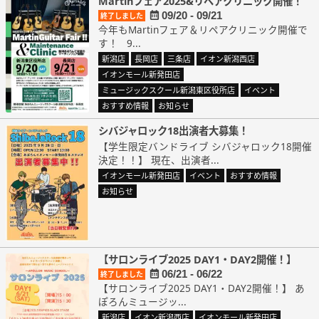
Martinフェア2025&リペアクリニック開催！
09/20 - 09/21
終了しました
今年もMartinフェア＆リペアクリニック開催で
す！ 9...
新潟店
長岡店
三条店
イオン新潟西店
イオンモール新発田店
ミュージックスクール新潟東区役所店
イベント
おすすめ情報
お知らせ
シバジャロック18出演者大募集！
【学生限定バンドライブ シバジャロック18開催
決定！！】 現在、出演者...
イオンモール新発田店
イベント
おすすめ情報
お知らせ
【サロンライブ2025 DAY1・DAY2開催！】
06/21 - 06/22
終了しました
【サロンライブ2025 DAY1・DAY2開催！】 あ
ぽろんミュージッ...
新潟店
イオン新潟西店
イオンモール新発田店