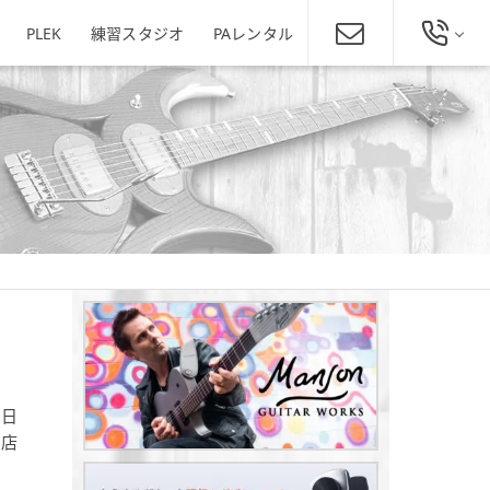
PLEK
練習スタジオ
PAレンタル
総合お問い合わせ
発田店
新潟駅南店
ミュージックスクール新潟
025-229-4134
東区役所店
営業時間 11:00～19:00
ほぼ年中無休
新潟県新潟市東区下木戸1丁目4
11-5
新潟県新潟市中央区神道寺1-4-4
番1号
025-242-3900
あぽろん各店舗へ
1日
田店