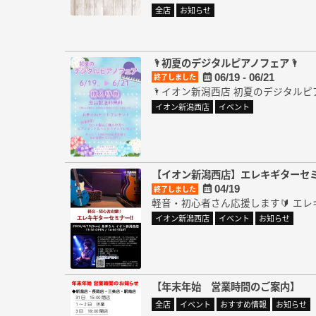
全店
お知らせ
🌂初夏のデジタルピアノフェア🌂
06/19 - 06/21
終了しました
🌂イオン新潟西店 初夏のデジタルピア
イオン新潟西店
イベント
【イオン新潟西店】エレキギターセ
04/19
終了しました
軽音・初心者さん応援します🔰 エレ
イオン新潟西店
イベント
お知らせ
【年末年始 営業時間のご案内】
全店
イベント
おすすめ情報
お知らせ