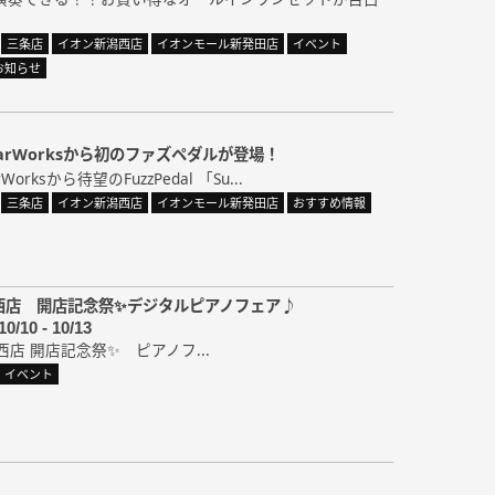
三条店
イオン新潟西店
イオンモール新発田店
イベント
お知らせ
itarWorksから初のファズペダルが登場！
rWorksから待望のFuzzPedal 「Su...
三条店
イオン新潟西店
イオンモール新発田店
おすすめ情報
西店 開店記念祭✨デジタルピアノフェア♪
10/10 - 10/13
西店 開店記念祭✨ ピアノフ...
イベント