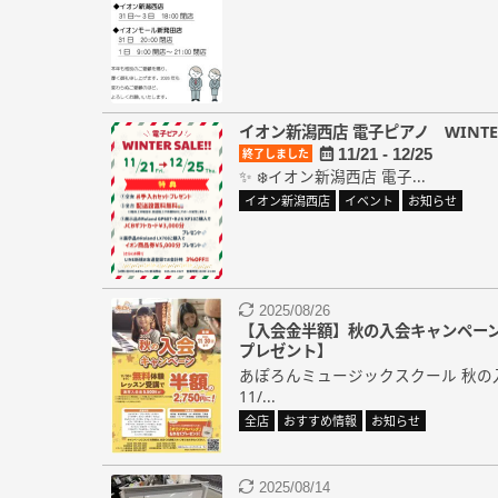
イオン新潟西店 電子ピアノ WINTER
11/21 - 12/25
終了しました
✨ ❄️イオン新潟西店 電子...
イオン新潟西店
イベント
お知らせ
2025/08/26
【入会金半額】秋の入会キャンペー
プレゼント】
あぽろんミュージックスクール 秋の
11/...
全店
おすすめ情報
お知らせ
2025/08/14