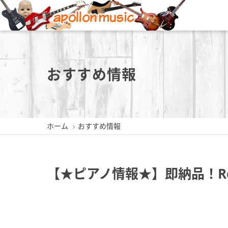
新潟店
長岡店
おすすめ情報
ホーム
おすすめ情報
新潟県新潟市中央区東堀前通5-
新潟県長岡市城内町3-2-3
新潟県三
409-1
0258-35-1289
0256
025-229-4030
【★ピアノ情報★】即納品！Rola