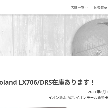
店舗一覧
音楽教室
三条店
イオン新潟西店
イオンモール新
条市興野3-10-1
新潟県新潟市西区小新南2-1-10
新潟県新発田市住吉町5-
-33-7812
025-201-1527
0254-28-8871
nd LX706/DRS在庫あります！
2021年8月
イオン新潟西店
,
イオンモール新発