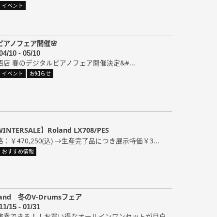
イベント
ピアノフェア開催🌸
04/10 - 05/10
西店 春のデジタルピアノフェア開催決定&#...
イベント
お知らせ
TERSALE】Roland LX708/PES
￥470,250(込) →生産完了品につき展示特価￥3...
おすすめ情報
and 冬のV-Drumsフェア
11/15 - 01/31
演奏できる！！お買い得なオールインワンセットが目白