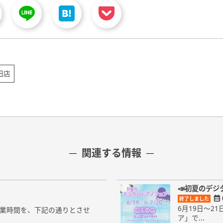
田店
関連する情報
📣初夏のデジ
終了しました
6月19日～
の営業時間を、下記の通りとさせ
ア」で...