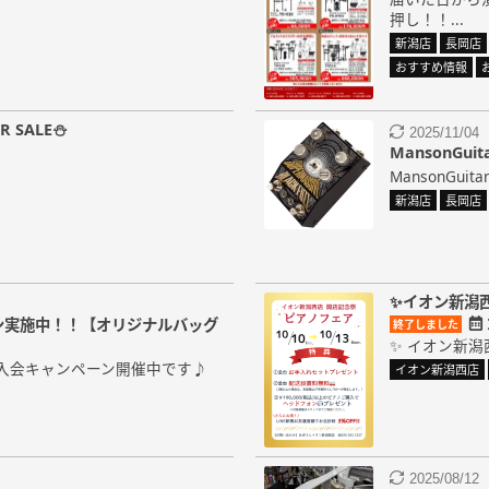
押し！！...
新潟店
長岡店
おすすめ情報
 SALE⛄
2025/11/04
MansonGu
MansonGuita
新潟店
長岡店
✨イオン新潟
ン実施中！！【オリジナルバッグ
終了しました
✨ イオン新潟
入会キャンペーン開催中です♪
イオン新潟西店
2025/08/12