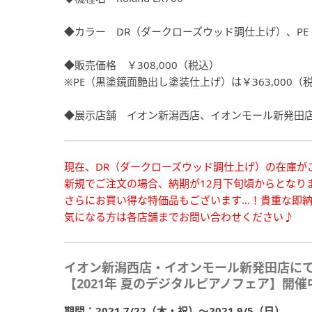
◆カラー DR（ダークローズウッド調仕上げ）、P
◆販売価格 ￥308,000（税込）
※PE（黒塗鏡面艶出し塗装仕上げ）は￥363,000（
◆展示店舗 イオン新潟西店、イオンモール新発田
現在、DR（ダークローズウッド調仕上げ）の在庫が
新規でご注文の場合、納期が12月下旬頃からとなり
さらにお買い得な特価品もございます…！貴重な即
気になる方は各店舗までお問い合わせください♪
イオン新潟西店・イオンモール新発田店に
【2021年 夏のデジタルピアノフェア】開催
期間：2021.7/22（木・祝）～2021.9/5（日）