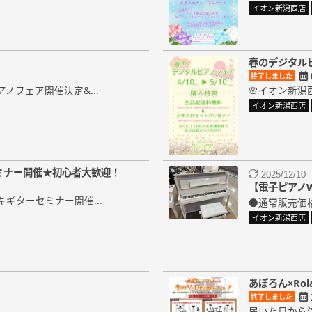
イオン新潟西店
春のデジタル
終了しました
ノフェア開催決定&...
🌸イオン新潟
イオン新潟西店
ミナー開催★初心者大歓迎！
2025/12/10
【電子ピアノWIN
キギターセミナー開催...
●通常販売価格：
イオン新潟西店
あぽろん×Rol
終了しました
届いた日から