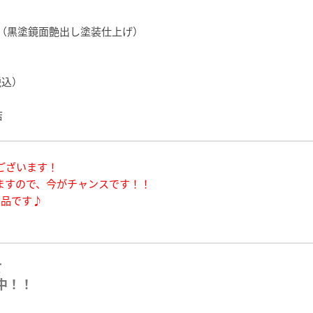
E（黒塗鏡面艶出し塗装仕上げ）
税込）
店
ございます！
ますので、今がチャンスです！！
納品です♪
て
中！！