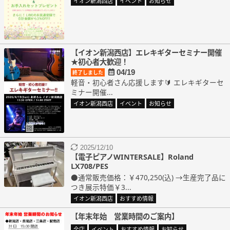
イオン新潟西店
イベント
お知らせ
【イオン新潟西店】エレキギターセミナー開催
★初心者大歓迎！
04/19
終了しました
軽音・初心者さん応援します🔰 エレキギターセ
ミナー開催...
イオン新潟西店
イベント
お知らせ
2025/12/10
【電子ピアノWINTERSALE】Roland
LX708/PES
●通常販売価格：￥470,250(込) →生産完了品に
つき展示特価￥3...
イオン新潟西店
おすすめ情報
【年末年始 営業時間のご案内】
全店
イベント
おすすめ情報
お知らせ