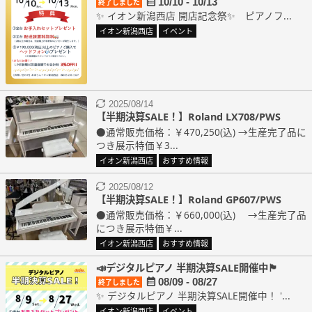
10/10 - 10/13
終了しました
✨ イオン新潟西店 開店記念祭✨ ピアノフ...
イオン新潟西店
イベント
2025/08/14
【半期決算SALE！】Roland LX708/PWS
●通常販売価格：￥470,250(込) →生産完了品に
つき展示特価￥3...
イオン新潟西店
おすすめ情報
2025/08/12
【半期決算SALE！】Roland GP607/PWS
●通常販売価格：￥660,000(込) →生産完了品
につき展示特価￥...
イオン新潟西店
おすすめ情報
📣デジタルピアノ 半期決算SALE開催中🏴
08/09 - 08/27
終了しました
✨ デジタルピアノ 半期決算SALE開催中！ '...
イオン新潟西店
イベント