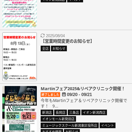
2025/08/04
【営業時間変更のお知らせ】
全店
お知らせ
Martinフェア2025&リペアクリニック開催！
09/20 - 09/21
終了しました
今年もMartinフェア＆リペアクリニック開催で
す！ 9...
新潟店
長岡店
三条店
イオン新潟西店
イオンモール新発田店
ミュージックスクール新潟東区役所店
イベント
おすすめ情報
お知らせ