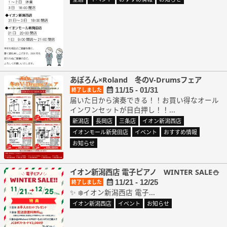
あぽろん×Roland 冬のV-Drumsフェア
11/15 - 01/31
終了しました
届いた日から演奏できる！！お買い得なオール
インワンセットが目白押し！！...
新潟店
長岡店
三条店
イオン新潟西店
イオンモール新発田店
イベント
おすすめ情報
お知らせ
イオン新潟西店 電子ピアノ WINTER SALE⛄
11/21 - 12/25
終了しました
✨ ❄️イオン新潟西店 電子...
イオン新潟西店
イベント
お知らせ