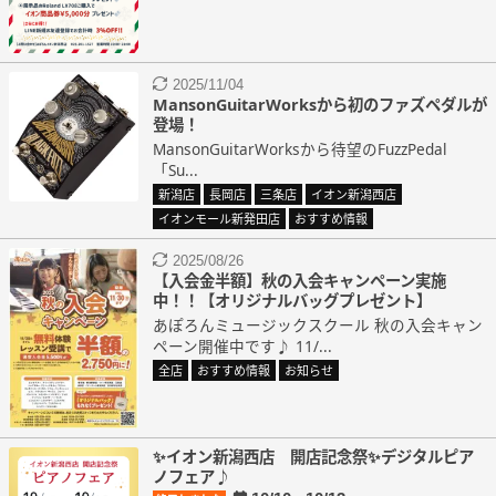
2025/11/04
MansonGuitarWorksから初のファズペダルが
登場！
MansonGuitarWorksから待望のFuzzPedal
「Su...
新潟店
長岡店
三条店
イオン新潟西店
イオンモール新発田店
おすすめ情報
2025/08/26
【入会金半額】秋の入会キャンペーン実施
中！！【オリジナルバッグプレゼント】
あぽろんミュージックスクール 秋の入会キャン
ペーン開催中です♪ 11/...
全店
おすすめ情報
お知らせ
✨イオン新潟西店 開店記念祭✨デジタルピア
ノフェア♪