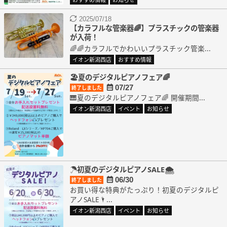
2025/07/18
【カラフルな管楽器🌈】プラスチックの管楽器
が入荷！
🌈🌈カラフルでかわいいプラスチック管楽...
イオン新潟西店
おすすめ情報
🏖️夏のデジタルピアノフェア🌈
07/27
終了しました
🎹夏のデジタルピアノフェア🌈 開催期間...
イオン新潟西店
イベント
お知らせ
☂初夏のデジタルピアノSALE🌨
06/30
終了しました
お買い得な特典がたっぷり！初夏のデジタルピ
アノSALE🌂...
イオン新潟西店
イベント
お知らせ