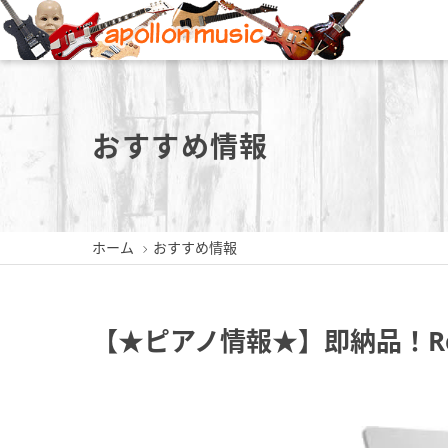
新潟店
長岡店
おすすめ情報
ホーム
おすすめ情報
新潟県新潟市中央区東堀前通5-
新潟県長岡市城内町3-2-3
新潟県三
409-1
0258-35-1289
0256
025-229-4030
【★ピアノ情報★】即納品！Rol