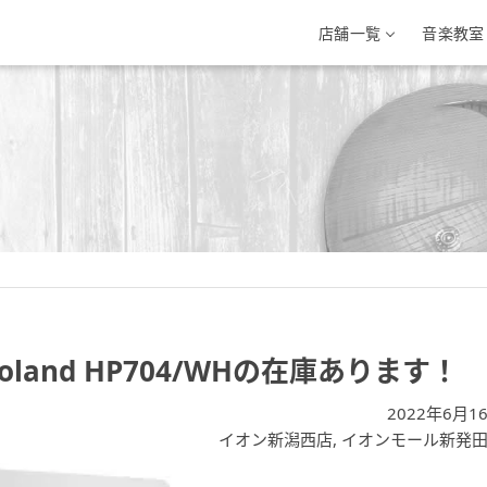
店舗一覧
音楽教室
三条店
イオン新潟西店
イオンモール新
条市興野3-10-1
新潟県新潟市西区小新南2-1-10
新潟県新発田市住吉町5-
-33-7812
025-201-1527
0254-28-8871
and HP704/WHの在庫あります！
2022年6月1
イオン新潟西店
,
イオンモール新発