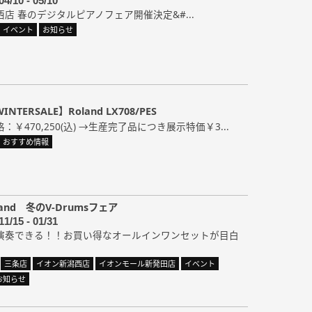
04/10 - 05/10
西店 春のデジタルピアノフェア開催決定&#...
イベント
お知らせ
TERSALE】Roland LX708/PES
￥470,250(込) →生産完了品につき展示特価￥3...
おすすめ情報
and 冬のV-Drumsフェア
11/15 - 01/31
演奏できる！！お買い得なオールインワンセットが目白
三条店
イオン新潟西店
イオンモール新発田店
イベント
お知らせ