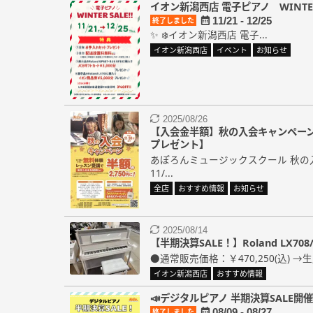
イオン新潟西店 電子ピアノ WINTER
11/21 - 12/25
終了しました
✨ ❄️イオン新潟西店 電子...
イオン新潟西店
イベント
お知らせ
2025/08/26
【入会金半額】秋の入会キャンペー
プレゼント】
あぽろんミュージックスクール 秋の
11/...
全店
おすすめ情報
お知らせ
2025/08/14
【半期決算SALE！】Roland LX708
●通常販売価格：￥470,250(込) →
イオン新潟西店
おすすめ情報
📣デジタルピアノ 半期決算SALE開催
08/09 - 08/27
終了しました