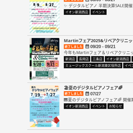
✨ デジタルピアノ 半期決算SALE開催中！
イオン新潟西店
イベント
Martinフェア2025&リペアクリニ
09/20 - 09/21
終了しました
今年もMartinフェア＆リペアクリニッ
新潟店
長岡店
三条店
イオン新潟西店
ミュージックスクール新潟東区役所店
イベ
🏖️夏のデジタルピアノフェア🌈
07/27
終了しました
🎹夏のデジタルピアノフェア🌈 開催期
イオン新潟西店
イベント
お知らせ