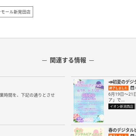
ンモール新発田店
関連する情報
📣初夏のデジ
終了しました
6月19日～
の営業時間を、下記の通りとさせ
ア」で...
イオン新潟西店
春のデジタル