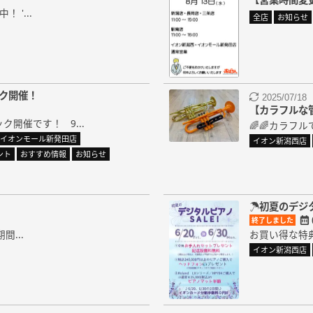
 '...
全店
お知らせ
ック開催！
2025/07/18
【カラフルな
ク開催です！ 9...
🌈🌈カラフ
イオンモール新発田店
イオン新潟西店
ント
おすすめ情報
お知らせ
☂初夏のデジタ
終了しました
間...
お買い得な特典
イオン新潟西店