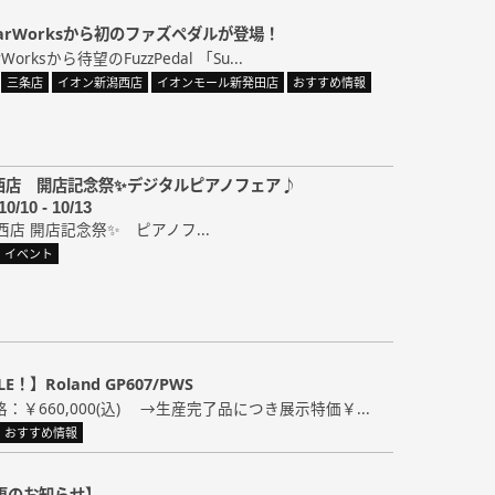
itarWorksから初のファズペダルが登場！
rWorksから待望のFuzzPedal 「Su...
三条店
イオン新潟西店
イオンモール新発田店
おすすめ情報
西店 開店記念祭✨デジタルピアノフェア♪
10/10 - 10/13
西店 開店記念祭✨ ピアノフ...
イベント
！】Roland GP607/PWS
：￥660,000(込) →生産完了品につき展示特価￥...
おすすめ情報
更のお知らせ】