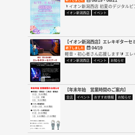
06/19 - 06/21
終了しました
🌂イオン新潟西店 初夏のデジタルピア
イオン新潟西店
イベント
【イオン新潟西店】エレキギターセ
04/19
終了しました
軽音・初心者さん応援します🔰 エレ
イオン新潟西店
イベント
お知らせ
【年末年始 営業時間のご案内】
全店
イベント
おすすめ情報
お知らせ