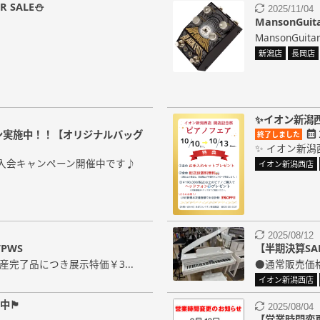
 SALE⛄
2025/11/04
MansonGu
MansonGuita
新潟店
長岡店
✨イオン新潟
ン実施中！！【オリジナルバッグ
終了しました
✨ イオン新潟
入会キャンペーン開催中です♪
イオン新潟西店
2025/08/12
/PWS
【半期決算SALE
生産完了品につき展示特価￥3...
●通常販売価格
イオン新潟西店
中🏴
2025/08/04
【営業時間変