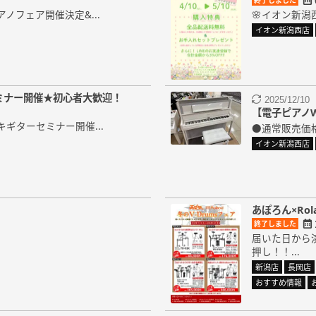
終了しました
ノフェア開催決定&...
🌸イオン新潟
イオン新潟西店
ミナー開催★初心者大歓迎！
2025/12/10
【電子ピアノWIN
キギターセミナー開催...
●通常販売価格：
イオン新潟西店
あぽろん×Rol
終了しました
届いた日から
押し！！...
新潟店
長岡店
おすすめ情報