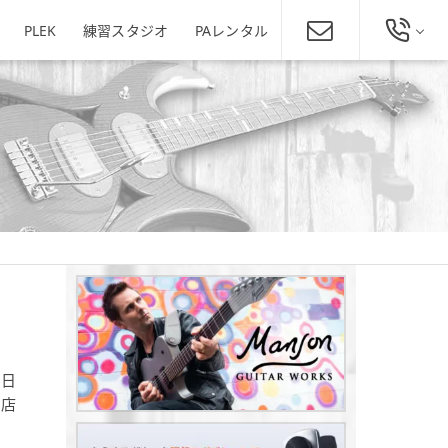
PLEK
練習スタジオ
PAレンタル
総合お問い合わせ
発田店
新潟駅南店
ミュージックスクール新潟
025-229-4134
東区役所店
営業時間 11:00～19:00
ほぼ年中無休
新潟県新潟市東区下木戸1丁目4
11-5
新潟県新潟市中央区神道寺1-4-4
番1号
025-242-3900
あぽろん各店舗へ
6日
田店