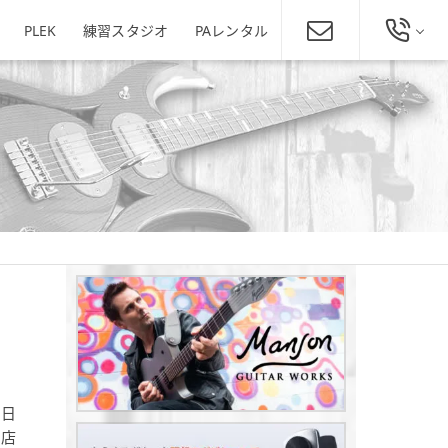
PLEK
練習スタジオ
PAレンタル
総合お問い合わせ
発田店
新潟駅南店
ミュージックスクール新潟
025-229-4134
東区役所店
営業時間 11:00～19:00
ほぼ年中無休
新潟県新潟市東区下木戸1丁目4
11-5
新潟県新潟市中央区神道寺1-4-4
番1号
025-242-3900
あぽろん各店舗へ
2日
田店