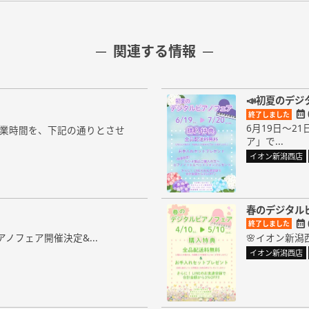
関連する情報
📣初夏のデジ
終了しました
6月19日～
の営業時間を、下記の通りとさせ
ア」で...
イオン新潟西店
春のデジタル
終了しました
ノフェア開催決定&...
🌸イオン新潟
イオン新潟西店