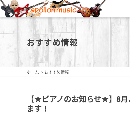
新潟店
長岡店
おすすめ情報
ホーム
おすすめ情報
新潟県新潟市中央区東堀前通5-
新潟県長岡市城内町3-2-3
新潟県三
409-1
0258-35-1289
0256
025-229-4030
【★ピアノのお知らせ★】8月よ
ます！