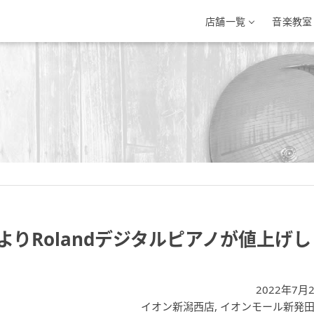
店舗一覧
音楽教室
三条店
イオン新潟西店
イオンモール新
条市興野3-10-1
新潟県新潟市西区小新南2-1-10
新潟県新発田市住吉町5-
-33-7812
025-201-1527
0254-28-8871
りRolandデジタルピアノが値上げし
2022年7月
イオン新潟西店
,
イオンモール新発