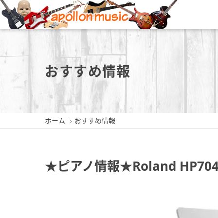
新潟店
長岡店
おすすめ情報
ホーム
おすすめ情報
新潟県新潟市中央区東堀前通5-
新潟県長岡市城内町3-2-3
新潟県三
409-1
0258-35-1289
0256
025-229-4030
★ピアノ情報★Roland HP