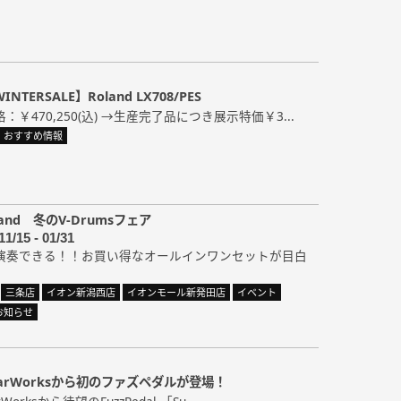
TERSALE】Roland LX708/PES
￥470,250(込) →生産完了品につき展示特価￥3...
おすすめ情報
and 冬のV-Drumsフェア
11/15 - 01/31
演奏できる！！お買い得なオールインワンセットが目白
三条店
イオン新潟西店
イオンモール新発田店
イベント
お知らせ
itarWorksから初のファズペダルが登場！