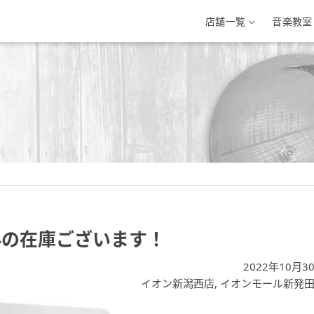
店舗一覧
音楽教室
三条店
イオン新潟西店
イオンモール新
条市興野3-10-1
新潟県新潟市西区小新南2-1-10
新潟県新発田市住吉町5-
-33-7812
025-201-1527
0254-28-8871
704の在庫ございます！
2022年10月3
イオン新潟西店
,
イオンモール新発