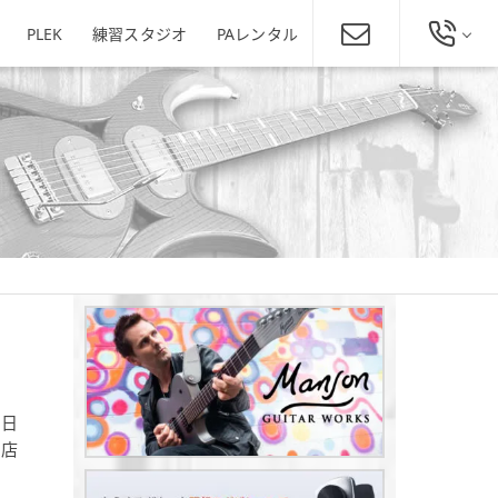
PLEK
練習スタジオ
PAレンタル
総合お問い合わせ
発田店
新潟駅南店
ミュージックスクール新潟
025-229-4134
東区役所店
営業時間 11:00～19:00
ほぼ年中無休
新潟県新潟市東区下木戸1丁目4
11-5
新潟県新潟市中央区神道寺1-4-4
番1号
025-242-3900
あぽろん各店舗へ
0日
田店