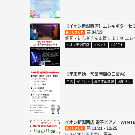
【イオン新潟西店】エレキギターセ
04/19
終了しました
軽音・初心者さん応援します🔰 エレ
イオン新潟西店
イベント
お知らせ
【年末年始 営業時間のご案内】
全店
イベント
おすすめ情報
お知らせ
イオン新潟西店 電子ピアノ WINTER
11/21 - 12/25
終了しました
✨ ❄️イオン新潟西店 電子...