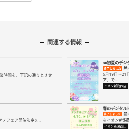
関連する情報
📣初夏のデジ
終了しました
6月19日～
の営業時間を、下記の通りとさせ
ア」で...
イオン新潟西店
春のデジタル
終了しました
ノフェア開催決定&...
🌸イオン新潟
イオン新潟西店