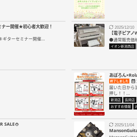
ミナー開催★初心者大歓迎！
2025/12/10
【電子ピアノWIN
キギターセミナー開催...
●通常販売価格：
イオン新潟西店
あぽろん×Rol
終了しました
届いた日から
押し！！...
新潟店
長岡店
おすすめ情報
 SALE⛄
2025/11/04
MansonGu