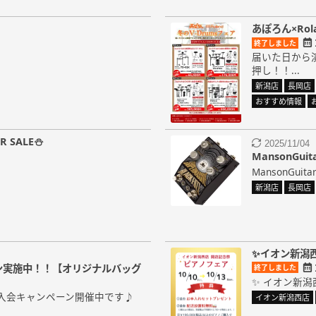
あぽろん×Rol
終了しました
届いた日から
押し！！...
新潟店
長岡店
おすすめ情報
 SALE⛄
2025/11/04
MansonGu
MansonGuita
新潟店
長岡店
✨イオン新潟
ン実施中！！【オリジナルバッグ
終了しました
✨ イオン新潟
入会キャンペーン開催中です♪
イオン新潟西店