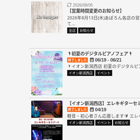
2026/08/05
【営業時間変更のお知らせ】
2026年8月13日(木)あぽろん各店
て...
全店
お知らせ
🌂初夏のデジタルピアノフェア🌂
06/19 - 06/21
終了しました
🌂イオン新潟西店 初夏のデジタルピア
イオン新潟西店
イベント
【イオン新潟西店】エレキギターセ
04/19
終了しました
軽音・初心者さん応援します🔰 エレ
イオン新潟西店
イベント
お知らせ