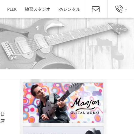
PLEK
練習スタジオ
PAレンタル
総合お問い合わせ
発田店
新潟駅南店
ミュージックスクール新潟
025-229-4134
東区役所店
営業時間 11:00～19:00
ほぼ年中無休
新潟県新潟市東区下木戸1丁目4
11-5
新潟県新潟市中央区神道寺1-4-4
番1号
025-242-3900
あぽろん各店舗へ
5日
西店