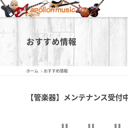
新潟店
長岡店
おすすめ情報
ホーム
おすすめ情報
新潟県新潟市中央区東堀前通5-
新潟県長岡市城内町3-2-3
新潟県三
409-1
0258-35-1289
0256
025-229-4030
【管楽器】メンテナンス受付