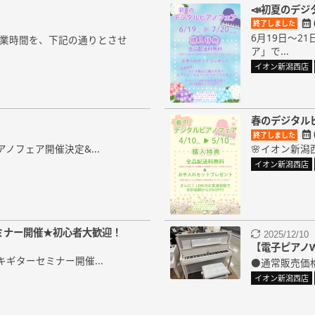
📣初夏のデジ
終了しました
6月19日～
の営業時間を、下記の通りとさせ
ア」で...
イオン新潟西店
春のデジタル
終了しました
ノフェア開催決定&...
🌸イオン新潟
イオン新潟西店
ミナー開催★初心者大歓迎！
2025/12/10
【電子ピアノWIN
キギターセミナー開催...
●通常販売価格：
イオン新潟西店