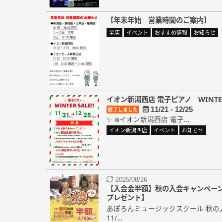
【年末年始 営業時間のご案内】
全店
イベント
おすすめ情報
お知らせ
イオン新潟西店 電子ピアノ WINTER
11/21 - 12/25
終了しました
✨ ❄️イオン新潟西店 電子...
イオン新潟西店
イベント
お知らせ
2025/08/26
【入会金半額】秋の入会キャンペー
プレゼント】
あぽろんミュージックスクール 秋の
11/...