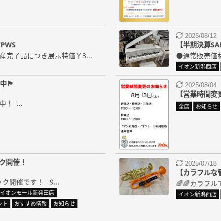
2025/08/12
/PWS
【半期決算SALE
生産完了品につき展示特価￥3...
●通常販売価格
イオン新潟西店
中🏴
2025/08/04
【営業時間変
 '...
全店
お知らせ
ック開催！
2025/07/18
【カラフルな
ク開催です！ 9...
🌈🌈カラフ
イオンモール新発田店
イオン新潟西店
ント
おすすめ情報
お知らせ