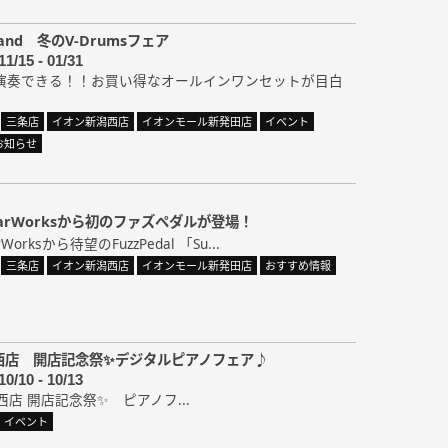
and 冬のV-Drumsフェア
11/15 - 01/31
演奏できる！！お買い得なオールインワンセットが目白
三条店
イオン新潟西店
イオンモール新発田店
イベント
お知らせ
itarWorksから初のファズペダルが登場！
rWorksから待望のFuzzPedal 「Su...
三条店
イオン新潟西店
イオンモール新発田店
おすすめ情報
西店 開店記念祭✨デジタルピアノフェア♪
10/10 - 10/13
西店 開店記念祭✨ ピアノフ...
イベント