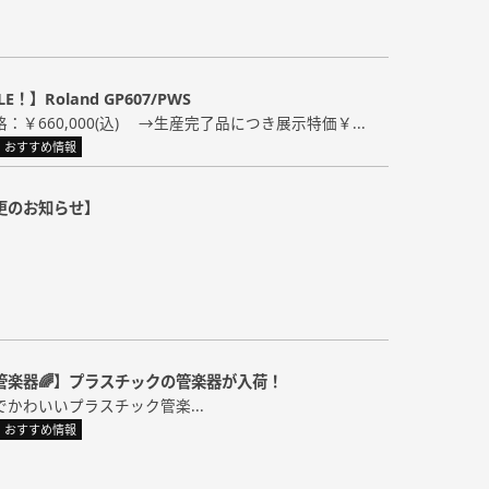
！】Roland GP607/PWS
：￥660,000(込) →生産完了品につき展示特価￥...
おすすめ情報
更のお知らせ】
管楽器🌈】プラスチックの管楽器が入荷！
ルでかわいいプラスチック管楽...
おすすめ情報