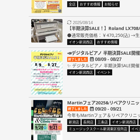
全店
おすすめ情報
お知らせ
2025/08/14
【半期決算SALE！】Roland LX708
●通常販売価格：￥470,250(込) →
イオン新潟西店
おすすめ情報
📣デジタルピアノ 半期決算SALE開催
08/09 - 08/27
終了しました
✨ デジタルピアノ 半期決算SALE開催中！
イオン新潟西店
イベント
Martinフェア2025&リペアクリニ
09/20 - 09/21
終了しました
今年もMartinフェア＆リペアクリニッ
新潟店
長岡店
三条店
イオン新潟西店
ミュージックスクール新潟東区役所店
イベ