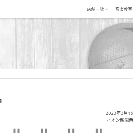
店舗一覧
音楽教室
三条店
イオン新潟西店
イオンモール新
条市興野3-10-1
新潟県新潟市西区小新南2-1-10
新潟県新発田市住吉町5-
-33-7812
025-201-1527
0254-28-8871
中
2023年3月1
イオン新潟