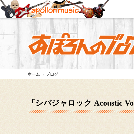
新潟店
長岡店
ホーム
ブログ
新潟県新潟市中央区東堀前通5-
新潟県長岡市城内町3-2-3
新潟県三
409-1
0258-35-1289
0256
025-229-4030
「シバジャロック Acoustic 