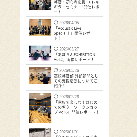
軽音・初心者応援!!エレキ
ギターセミナー!!開催レポ
ート
2026/04/05
「Acoustic Live
Special！」開催レポー
ト！
2026/03/27
「あぽろんEXHIBITION
Vol.2」開催レポート！
2026/03/26
高校軽音部 外部顧問とし
ての支援活動についてご
紹介！
2026/02/26
「家族で楽しむ！はじめ
てのギターワークショッ
プ Vol.6」開催レポート！
2026/01/01