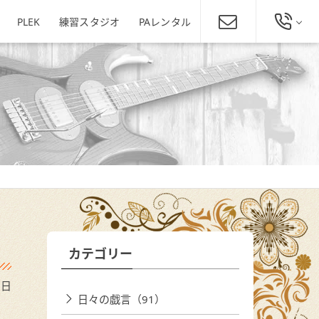
PLEK
練習スタジオ
PAレンタル
総合お問い合わせ
発田店
新潟駅南店
ミュージックスクール新潟
025-229-4134
東区役所店
営業時間 11:00～19:00
ほぼ年中無休
新潟県新潟市東区下木戸1丁目4
11-5
新潟県新潟市中央区神道寺1-4-4
番1号
025-242-3900
あぽろん各店舗へ
カテゴリー
2日
日々の戯言（91）