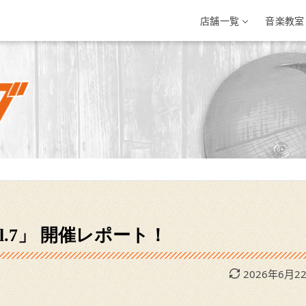
店舗一覧
音楽教室
三条店
イオン新潟西店
イオンモール新
条市興野3-10-1
新潟県新潟市西区小新南2-1-10
新潟県新発田市住吉町5-
-33-7812
025-201-1527
0254-28-8871
Vol.7」 開催レポート！
2026年6月2