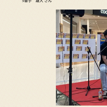
5番手 雄大 さん