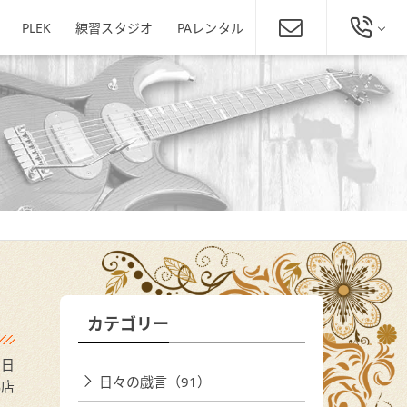
PLEK
練習スタジオ
PAレンタル
総合お問い合わせ
発田店
新潟駅南店
ミュージックスクール新潟
025-229-4134
東区役所店
営業時間 11:00～19:00
ほぼ年中無休
新潟県新潟市東区下木戸1丁目4
11-5
新潟県新潟市中央区神道寺1-4-4
番1号
025-242-3900
あぽろん各店舗へ
カテゴリー
0日
日々の戯言（91）
潟店