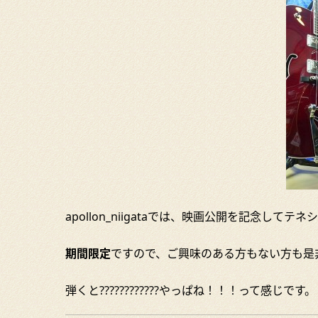
apollon_niigataでは、映画公開を記念して
期間限定
ですので、ご興味のある方もない方も是
弾くと????????????やっぱね！！！って感じです。