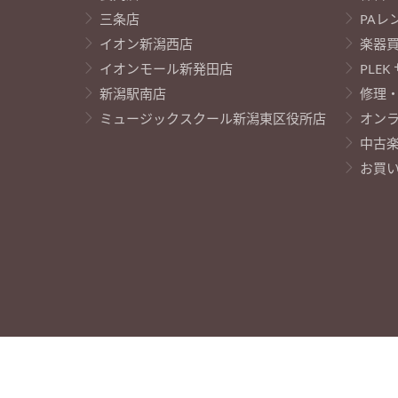
三条店
PAレ
イオン新潟西店
楽器
イオンモール新発田店
PLE
新潟駅南店
修理
ミュージックスクール新潟東区役所店
オン
中古
お買