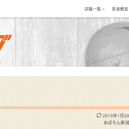
店舗一覧
音楽教室
三条店
イオン新潟西店
イオンモール新
条市興野3-10-1
新潟県新潟市西区小新南2-1-10
新潟県新発田市住吉町5-
-33-7812
025-201-1527
0254-28-8871
2013年1月2
あぽろん新