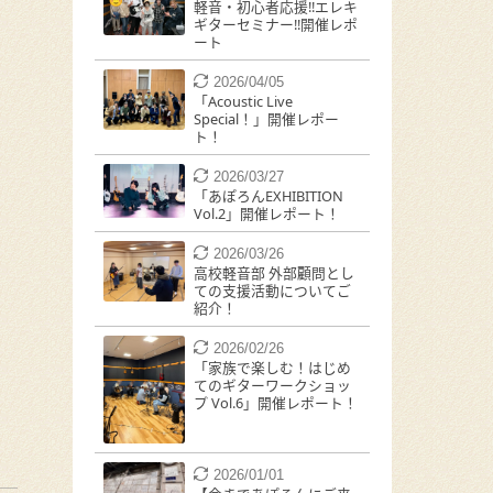
軽音・初心者応援!!エレキ
ギターセミナー!!開催レポ
ート
2026/04/05
「Acoustic Live
Special！」開催レポー
ト！
2026/03/27
「あぽろんEXHIBITION
Vol.2」開催レポート！
2026/03/26
高校軽音部 外部顧問とし
ての支援活動についてご
紹介！
2026/02/26
「家族で楽しむ！はじめ
てのギターワークショッ
プ Vol.6」開催レポート！
2026/01/01