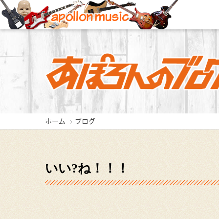
新潟店
長岡店
ホーム
ブログ
新潟県新潟市中央区東堀前通5-
新潟県長岡市城内町3-2-3
新潟県三
409-1
0258-35-1289
0256
025-229-4030
いい?ね！！！