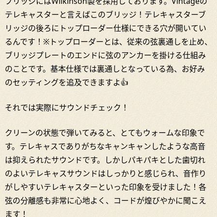
ブリッジにはWilkinson製を採用しております。Vintageの
テレキャスターと言えばこのブリッジ！テレキャスターブ
リッジの後ろにトップローダー仕様にできる穴が開いてい
るんです！※トップローダーとは、従来の弦裏通しを止め、
ブリッジプレートのエンドに弦のアンカーを掛ける仕組み
のことです。基本仕様では裏通しとなっている為、お好み
のセッティングを追及できますよ👍
それでは実際にサウンドチェック！
クリーンの状態で弾いてみると、とてもウォームな印象で
す。テレキャスでありがちなキャンキャンしたような高音
は抑えられたサウンドです。しかしパキパキとした歯切れ
のよいテレキャスサウンドはしっかりと感じられ、音作り
がしやすいテレキャスターといった印象を受けました！各
弦の分離感も非常に心地よく、コードが煌びやかに聞こえ
ます！