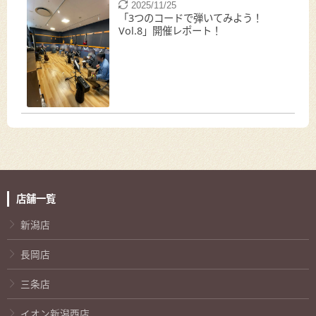
2025/11/25
「3つのコードで弾いてみよう！
Vol.8」開催レポート！
店舗一覧
新潟店
長岡店
三条店
イオン新潟西店