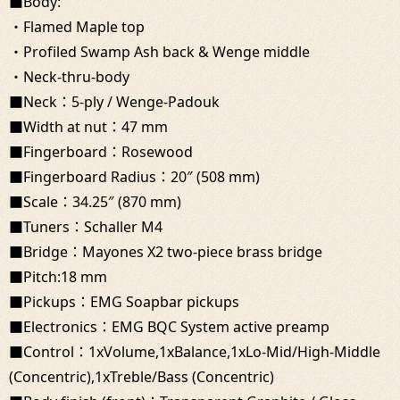
■Body:
・Flamed Maple top
・Profiled Swamp Ash back & Wenge middle
・Neck-thru-body
■Neck：5-ply / Wenge-Padouk
■Width at nut：47 mm
■Fingerboard：Rosewood
■Fingerboard Radius：20″ (508 mm)
■Scale：34.25″ (870 mm)
■Tuners：Schaller M4
■Bridge：Mayones X2 two-piece brass bridge
■Pitch:18 mm
■Pickups：EMG Soapbar pickups
■Electronics：EMG BQC System active preamp
■Control：1xVolume,1xBalance,1xLo-Mid/High-Middle
(Concentric),1xTreble/Bass (Concentric)