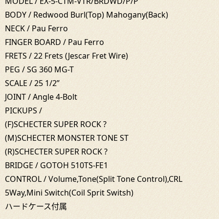
MODEL / EX-5-CTM-VTR/BRDWD/P/P
BODY / Redwood Burl(Top) Mahogany(Back)
NECK / Pau Ferro
FINGER BOARD / Pau Ferro
FRETS / 22 Frets (Jescar Fret Wire)
PEG / SG 360 MG-T
SCALE / 25 1/2”
JOINT / Angle 4-Bolt
PICKUPS /
(F)SCHECTER SUPER ROCK ?
(M)SCHECTER MONSTER TONE ST
(R)SCHECTER SUPER ROCK ?
BRIDGE / GOTOH 510TS-FE1
CONTROL / Volume,Tone(Split Tone Control),CRL
5Way,Mini Switch(Coil Sprit Switsh)
ハードケース付属