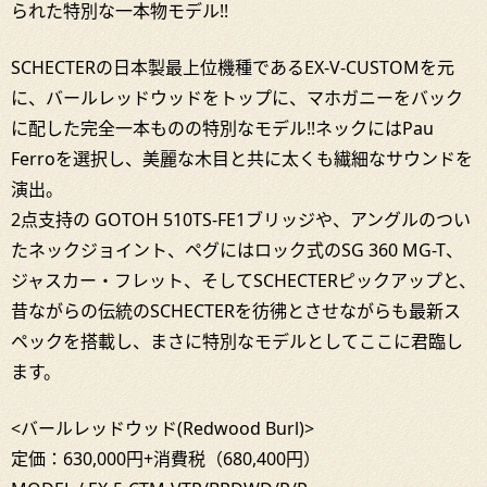
られた特別な一本物モデル!!
SCHECTERの日本製最上位機種であるEX-V-CUSTOMを元
に、バールレッドウッドをトップに、マホガニーをバック
に配した完全一本ものの特別なモデル!!ネックにはPau
Ferroを選択し、美麗な木目と共に太くも繊細なサウンドを
演出。
2点支持の GOTOH 510TS-FE1ブリッジや、アングルのつい
たネックジョイント、ペグにはロック式のSG 360 MG-T、
ジャスカー・フレット、そしてSCHECTERピックアップと、
昔ながらの伝統のSCHECTERを彷彿とさせながらも最新ス
ペックを搭載し、まさに特別なモデルとしてここに君臨し
ます。
<バールレッドウッド(Redwood Burl)>
定価：630,000円+消費税（680,400円）