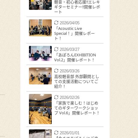
軽音・初心者応援!!エレキ
ギターセミナー!!開催レポ
ート
2026/04/05
「Acoustic Live
Special！」開催レポー
ト！
2026/03/27
「あぽろんEXHIBITION
Vol.2」開催レポート！
2026/03/26
高校軽音部 外部顧問とし
ての支援活動についてご
紹介！
2026/02/26
「家族で楽しむ！はじめ
てのギターワークショッ
プ Vol.6」開催レポート！
2026/01/01