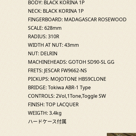
BODY: BLACK KORINA 1P
NECK: BLACK KORINA 1P
FINGERBOARD: MADAGASCAR ROSEWOOD
SCALE: 628mm
RADIUS: 310R
WIDTH AT NUT: 43mm
NUT: DELRIN
MACHINEHEADS: GOTOH SD90-SL GG
FRETS: JESCAR FW9662-NS
PICKUPS: MOJOTONE HB59CLONE
BRIDGE: Tokiwa ABR-1 Type
CONTROLS: 2Vol,1Tone,Toggle SW
FINISH: TOP LACQUER
WEIGTH: 3.4kg
ハードケース付属