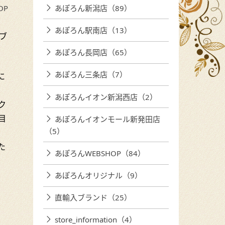
あぽろん新潟店（89）
OP
あぽろん駅南店（13）
：ブ
あぽろん長岡店（65）
あぽろん三条店（7）
に
あぽろんイオン新潟西店（2）
ク
目
あぽろんイオンモール新発田店
（5）
た
あぽろんWEBSHOP（84）
あぽろんオリジナル（9）
直輸入ブランド（25）
store_information（4）