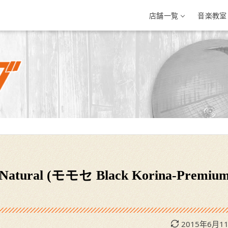
店舗一覧
音楽教室
三条店
イオン新潟西店
イオンモール新
条市興野3-10-1
新潟県新潟市西区小新南2-1-10
新潟県新発田市住吉町5-
-33-7812
025-201-1527
0254-28-8871
tural (モモセ Black Korina-Premiu
2015年6月1