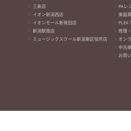
三条店
PAレ
イオン新潟西店
楽器
イオンモール新発田店
PLE
新潟駅南店
修理
ミュージックスクール新潟東区役所店
オン
中古
お買