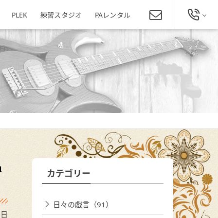
PLEK
練習スタジオ
PAレンタル
総合お問い合わせ
発田店
新潟駅南店
ミュージックスクール新潟
025-229-4134
東区役所店
営業時間 11:00～19:00
ほぼ年中無休
新潟県新潟市東区下木戸1丁目4
11-5
新潟県新潟市中央区神道寺1-4-4
番1号
025-242-3900
あぽろん各店舗へ
m
カテゴリー
日々の戯言（91）
1日