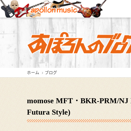
新潟店
長岡店
ホーム
ブログ
新潟県新潟市中央区東堀前通5-
新潟県長岡市城内町3-2-3
新潟県三
409-1
0258-35-1289
0256
025-229-4030
momose MFT・BKR-PRM/NJ Na
Futura Style)