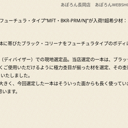
あぽろん長岡店
あぽろんWEBSH
ーチュラ・タイプ“MFT・BKR-PRM/NJ”が入荷!!超希少材
体に帯びたブラック・コリーナをフューチュラタイプのボディ
セ（ディバイザー）での現地選定品。当店選定の一本は、ブラッ
くご使用いただけるように極力杢目が揃った材を選定、その杢
スいたしました。
大きく、今回選定した一本はそういった面からも長く使ってい
思います。