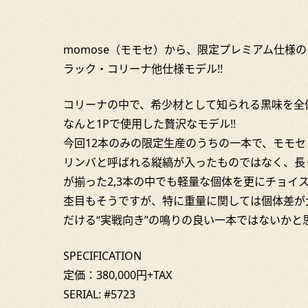
momose（モモセ）から、限定プレミアム仕様のフュ
ラック・コリーナ他仕様モデル!!
コリーナの中で、希少材として知られる黒味を全
なんと1Pで使用した贅沢なモデル!!
今回12本のみの限定生産のうちの一本で、モモ
リンバと呼ばれる縦縞が入ったものではなく、長
が揃った2,3本の中でも軽量な個体を更にチョイ
杢目もそうですが、特に重量に関しては個体差が
だける“実戦向き”の鳴りの良い一本ではないかと
SPECIFICATION
定価：380,000円+TAX
SERIAL: #5723