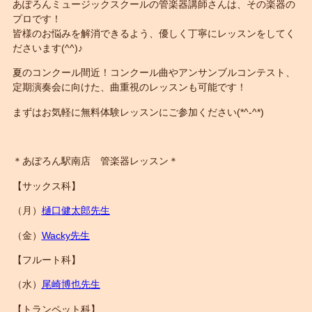
あぽろんミュージックスクールの管楽器講師さんは、その楽器の
プロです！
皆様のお悩みを解消できるよう、優しく丁寧にレッスンをしてく
ださいます(^^)♪
夏のコンクール間近！コンクール曲やアンサンブルコンテスト、
定期演奏会に向けた、曲重視のレッスンも可能です！
まずはお気軽に無料体験レッスンにご参加ください(*^-^*)
＊あぽろん駅南店 管楽器レッスン＊
【サックス科】
（月）
樋口健太郎先生
（金）
Wacky先生
【フルート科】
（水）
尾崎博也先生
【トランペット科】