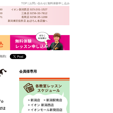
TOP
|
お問い合わせ
|
無料体験申し込み
30
イオン新潟西店
025-201-1527
00
三条店
0256-33-7812
71
長岡店
0258-35-1289
新潟東区役所店 あぽろん各店舗へ
を目指すあなたも、どんな方でも、あぽろんミュージックスクールは大歓迎♪
会員様専用
ブ☆
せは