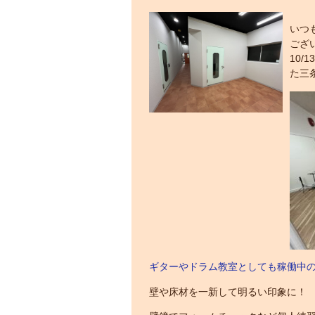
いつ
ござ
10
た三
ギターやドラム教室としても稼働中
壁や床材を一新して明るい印象に！