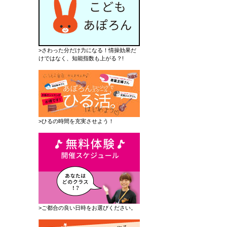
>さわった分だけ力になる！情操効果だ
けではなく、知能指数も上がる？!
>ひるの時間を充実させよう！
>ご都合の良い日時をお選びください。